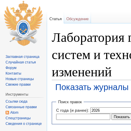
Статья
Обсуждение
Лаборатория
систем и тех
Заглавная страница
Случайная статья
изменений
Форум
Контакты
Новые страницы
Свежие правки
Показать журналы 
Перейти к:
навигация
,
поиск
Инструменты
Ссылки сюда
Поиск правок
Связанные правки
С года (и ранее):
Atom
Спецстраницы
Сведения о странице