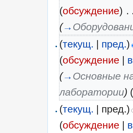
(
обсуждение
)
‎
. 
(
→
Оборудован
(
текущ.
|
пред.
)
(
обсуждение
|
в
(
→
Основные н
лаборатории
)
(
текущ.
| пред.)
(
обсуждение
|
в