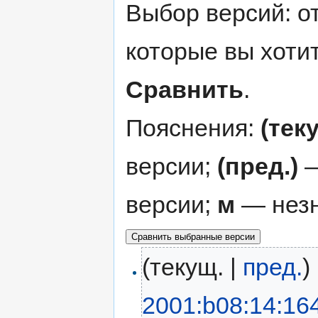
Выбор версий: о
которые вы хоти
Сравнить
.
Пояснения:
(тек
версии;
(пред.)
—
версии;
м
— незн
(текущ. |
пред.
)
2001:b08:14:16