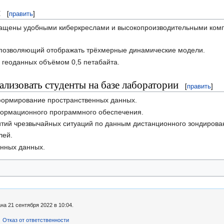
и
[
править
]
ащены удобными киберкреслами и высокопроизводительными ком
, позволяющий отображать трёхмерные динамические модели.
геоданных объёмом 0,5 петабайта.
ализовать студенты на базе лаборатории
[
править
]
формирование пространственных данных.
формационного программного обеспечения.
итий чрезвычайных ситуаций по данным дистанционного зондирова
лей.
енных данных.
а 21 сентября 2022 в 10:04.
Отказ от ответственности