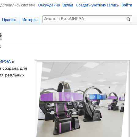
едставились системе
Обсуждение
Вклад
Создать учётную запись
Войти
Поиск
Править
История
й
)
ИРЭА
в
а создана для
ия реальных