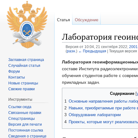
Статья
Обсуждение
Лаборатория геоин
Версия от 10:04, 21 сентября 2022;
2001
(
разн.
)
← Предыдущая
| Текущая версия 
Перейти к:
навигация
,
поиск
Заглавная страница
Лаборатория геоинформационных 
Случайная статья
составе Института радиоэлектроник
Форум
обучения студентов работе с совр
Контакты
прикладных задач.
Новые страницы
Свежие правки
Содержание
[
Инструменты
1
Основные направления работы лабо
Ссылки сюда
2
Навыки, приобретаемые при работе 
Связанные правки
3
Оборудование лаборатории
Спецстраницы
4
Проекты, которые могут реализоват
Версия для печати
Постоянная ссылка
Сведения о странице