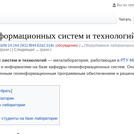
Вы не пр
Читать
формационных систем и технологи
:b08:14:164:2811:f844:62a2:318c
(
обсуждение
)
(
→
Оборудование лаборатории
(разн.) | Следующая → (разн.)
систем и технологий
— мегалаборатория, работающая в
РТУ М
и и информатики на базе кафедры геоинформационных систем. Он
еменным геоинформационным программным обеспечением и решен
убрать
]
ратории
в лаборатории
ь студенты на базе лаборатории