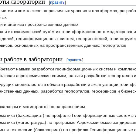
оты лаборатории
[
править
]
истем и комплексов на различных уровнях и платформах, разрабо
ных
ки и анализа пространственных данных
ра и их взаимосвязей путём их геоинформационного моделирован
делей, геоинформационных систем, геоприложений, геоинструмен
висов, основанных на пространственных данных; геопорталов
 работе в лаборатории
[
править
]
бретают навыки разработки геоинформационных систем и комплекс
ключая аэрокосмические снимки, навыки разработки геопорталов и
удущих специалистов в области разработки и эксплуатации геоинф
анственных данных, разработки геопорталов, геосервисов и бизне
акалавры и магистранты по направлениям:
рматика (бакалавриат) по профилю Геоинформационные системы 
рматика (магистратура) по программе Аэрокосмическое зондирова
мы и технологии (бакалавриат) по профилю Геоинформационные 