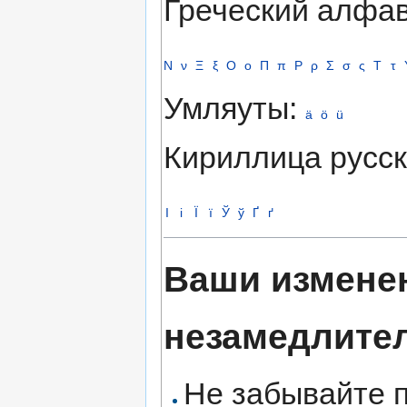
Греческий алфа
Ν
ν
Ξ
ξ
Ο
ο
Π
π
Ρ
ρ
Σ
σ
ς
Τ
τ
Умляуты:
ä
ö
ü
Кириллица русс
І
і
Ї
ї
Ў
ў
Ґ
ґ
Ваши измене
незамедлите
Не забывайте 