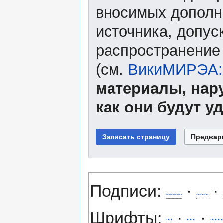
вносимых дополне
источника, допу
распространение
(см.
ВикиМИРЭА:А
материалы, нар
как они будут у
Подписи:
·
·
~~~~
~~~
Шрифты:
·
·
''''
''''''
''''''''