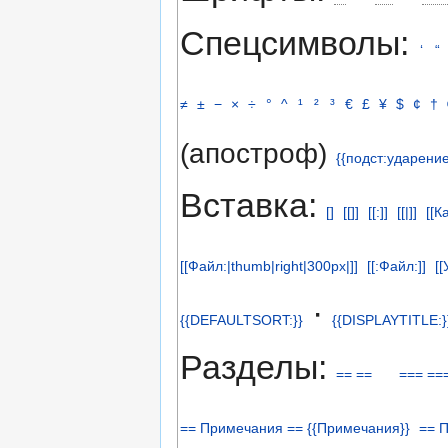
Спецсимволы:
‘
“
≠
±
−
×
÷
°
^
¹
²
³
€
£
¥
$
¢
†
(апостроф)
{{подст:ударение
Вставка:
[]
[[]]
[[:]]
[[|]]
[[К
[[Файл:|thumb|right|300px|]]
[[:Файл:]]
[[
·
{{DEFAULTSORT:}}
{{DISPLAYTITLE:}
Разделы:
== ==
=== ==
== Примечания == {{Примечания}}
== 