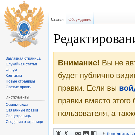
Статья
Обсуждение
Редактирован
Перейти к:
навигация
,
поиск
Заглавная страница
Внимание!
Вы не ав
Случайная статья
Форум
будет публично види
Контакты
Новые страницы
правки. Если вы
вой
Свежие правки
Инструменты
правки вместо этого
Ссылки сюда
Связанные правки
пользователя, а такж
Спецстраницы
Сведения о странице
Дополнитель