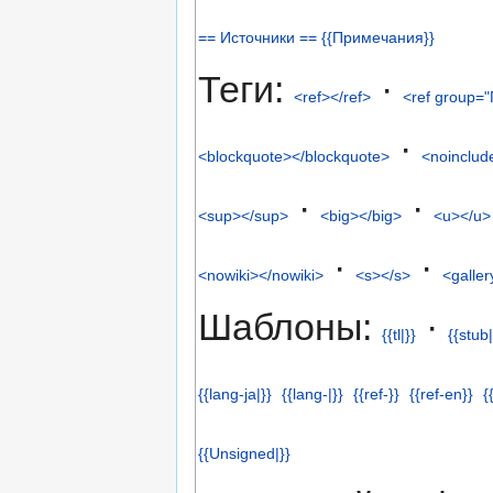
== Источники == {{Примечания}}
Теги:
·
<ref></ref>
<ref group="
·
<blockquote></blockquote>
<noinclud
·
·
<sup></sup>
<big></big>
<u></u>
·
·
<nowiki></nowiki>
<s></s>
<galler
Шаблоны:
·
{{tl|}}
{{stub|
{{lang-ja|}}
{{lang-|}}
{{ref-}}
{{ref-en}}
{
{{Unsigned|}}