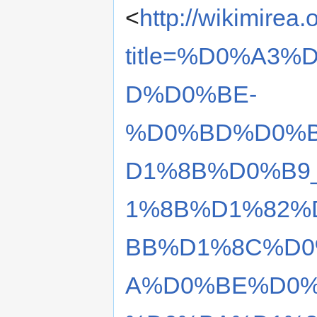
<
http://wikimirea
title=%D0%A3
D%D0%BE-
%D0%BD%D0%
D1%8B%D0%B9
1%8B%D1%82%
BB%D1%8C%D0
A%D0%BE%D0