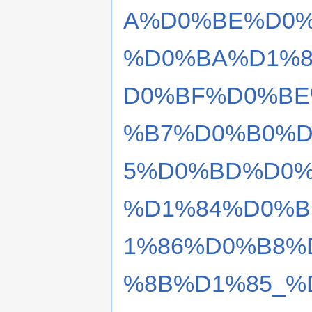
A%D0%BE%D0
%D0%BA%D1%8
D0%BF%D0%BE
%B7%D0%B0%D
5%D0%BD%D0%
%D1%84%D0%B
1%86%D0%B8%
%8B%D1%85_%