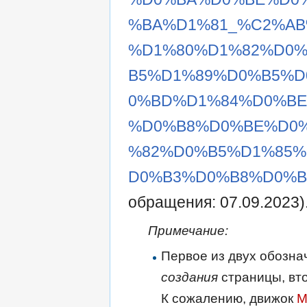
%BA%D1%81_%C2%A
%D1%80%D1%82%D0
B5%D1%89%D0%B5%D
0%BD%D1%84%D0%B
%D0%B8%D0%BE%D0
%82%D0%B5%D1%85
D0%B3%D0%B8%D0%B9
обращения: 07.09.2023)
Примечание:
Первое из двух обозна
создания
страницы, вт
К сожалению, движок
M