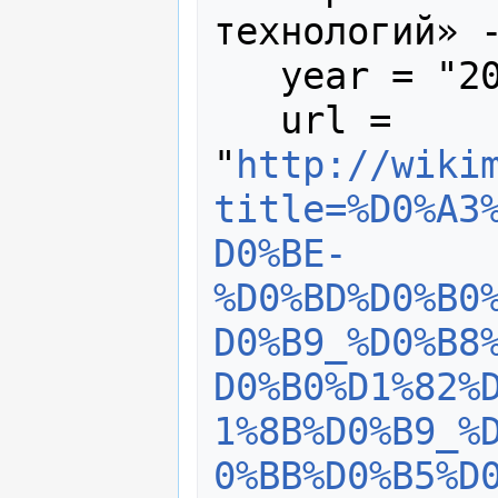
технологий» -
   year = "2023",

   url = 
"
http://wiki
title=%D0%A3
D0%BE-
%D0%BD%D0%B0
D0%B9_%D0%B8
D0%B0%D1%82%
1%8B%D0%B9_%
0%BB%D0%B5%D