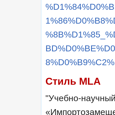
%D1%84%D0%B
1%86%D0%B8%
%8B%D1%85_%
BD%D0%BE%D
8%D0%B9%C2%B
Стиль MLA
"Учебно-научный
«Импортозамещ