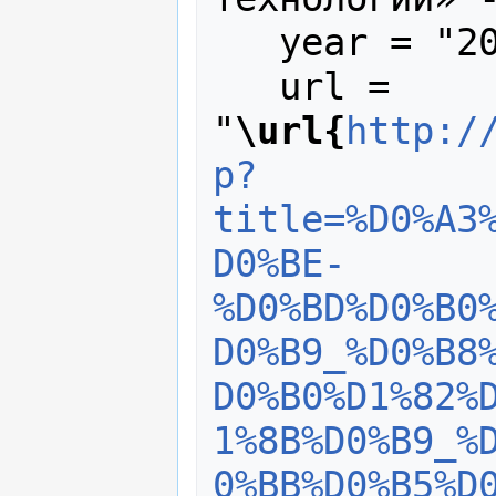
   year = "2023",

   url = 
"
\url{
http:/
p?
title=%D0%A3
D0%BE-
%D0%BD%D0%B0
D0%B9_%D0%B8
D0%B0%D1%82%
1%8B%D0%B9_%
0%BB%D0%B5%D