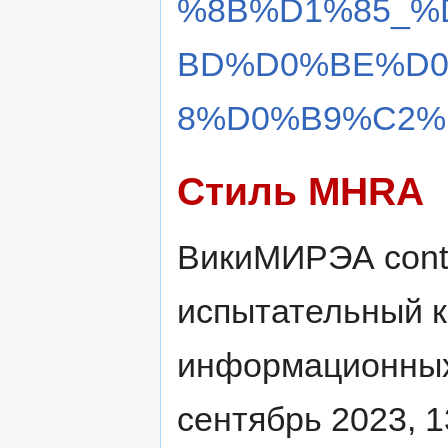
%8B%D1%85_%
BD%D0%BE%D
8%D0%B9%C2%B
Стиль MHRA
ВикиМИРЭА contr
испытательный 
информационных
сентябрь 2023, 1