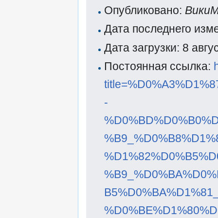
Опубликовано:
Вики
Дата последнего изм
Дата загрузки: 8 авг
Постоянная ссылка:
title=%D0%A3%D1
-
%D0%BD%D0%B0%D
%B9_%D0%B8%D1%
%D1%82%D0%B5%D
%B9_%D0%BA%D0%
B5%D0%BA%D1%81
%D0%BE%D1%80%D