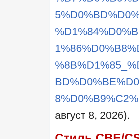
5%D0%BD%D0%
%D1%84%D0%B
1%86%D0%B8%
%8B%D1%85_%
BD%D0%BE%D
8%D0%B9%C2%B
август 8, 2026).
Стиль CBE/C