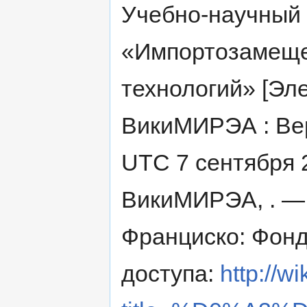
Учебно-научный
«Импортозамещ
технологий» [Эл
ВикиМИРЭА : Вер
UTC 7 сентября 2
ВикиМИРЭА, . — 
Франциско: Фонд
доступа:
http://w