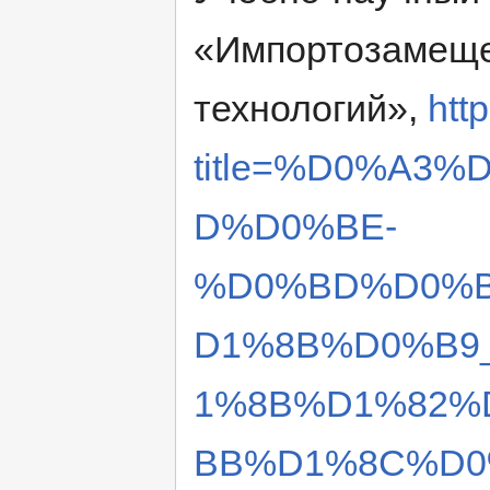
«Импортозамещ
технологий»,
htt
title=%D0%A3
D%D0%BE-
%D0%BD%D0%
D1%8B%D0%B9
1%8B%D1%82%
BB%D1%8C%D0