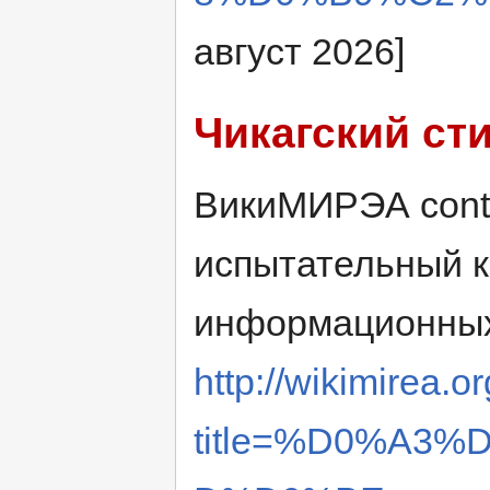
август 2026]
Чикагский ст
ВикиМИРЭА contr
испытательный 
информационных
http://wikimirea.o
title=%D0%A3