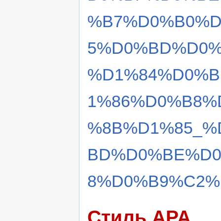
%B7%D0%B0%D
5%D0%BD%D0%
%D1%84%D0%B
1%86%D0%B8%
%8B%D1%85_%
BD%D0%BE%D
8%D0%B9%C2%B
Стиль APA