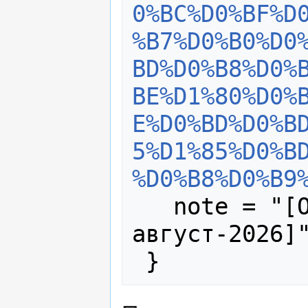
0%BC%D0%BF%D
%B7%D0%B0%D0
BD%D0%B8%D0%
BE%D1%80%D0%
E%D0%BD%D0%B
5%D1%85%D0%B
%D0%B8%D0%B9
   note = "[Online; accessed 8-
август-2026]"