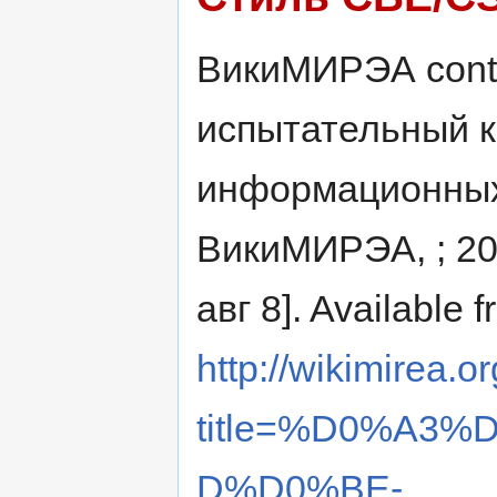
ВикиМИРЭА contr
испытательный 
информационных т
ВикиМИРЭА, ; 202
авг 8]. Available f
http://wikimirea.o
title=%D0%A3
D%D0%BE-