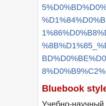
5%D0%BD%D0%
%D1%84%D0%B
1%86%D0%B8%
%8B%D1%85_%
BD%D0%BE%D
8%D0%B9%C2%B
Bluebook styl
Учебно-научный