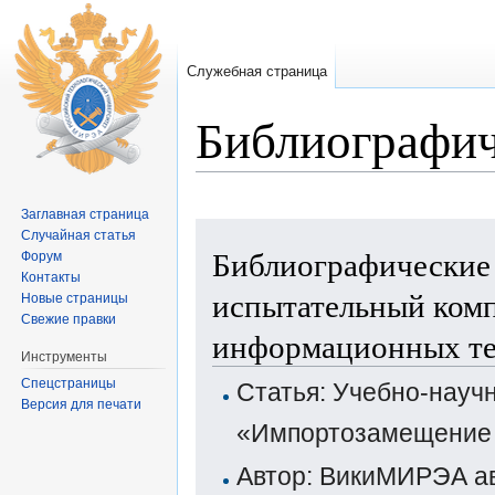
Служебная страница
Библиографич
Перейти к:
навигация
,
поиск
Заглавная страница
Случайная статья
Библиографические
Форум
Контакты
испытательный ком
Новые страницы
Свежие правки
информационных т
Инструменты
Спецстраницы
Статья: Учебно-науч
Версия для печати
«Импортозамещение 
Автор: ВикиМИРЭА а