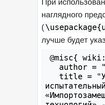
При использова
наглядного пред
\usepackage{
(
лучше будет указ
 @misc{ wiki:xxx,

   author = "ВикиМИРЭА",

   title = "Учебно-научный 
испытательный
«Импортозамещ
технологий» -