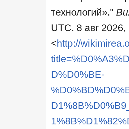
технологий»."
Ви
UTC. 8 авг 2026,
<
http://wikimirea
title=%D0%A3
D%D0%BE-
%D0%BD%D0%
D1%8B%D0%B9
1%8B%D1%82%