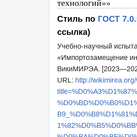
технологий»»
Стиль по
ГОСТ 7.0
ссылка)
Учебно-научный испыта
«Импортозамещение ин
ВикиМИРЭА. [2023—2023]
URL:
http://wikimirea.or
title=%D0%A3%D1%8
%D0%BD%D0%B0%D1
B9_%D0%B8%D1%81%
1%82%D0%B5%D0%BB
%D0%BA%D0%BE%D0