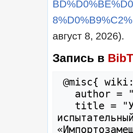
BD%D0%BE%D
8%D0%B9%C2%B
август 8, 2026).
Запись в
Bib
 @misc{ wiki:xxx,

   author = "ВикиМИРЭА",

   title = "Учебно-научный 
испытательный
«Импортозамещ