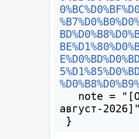
0%BC%D0%BF%D
%B7%D0%B0%D0
BD%D0%B8%D0%
BE%D1%80%D0%
E%D0%BD%D0%B
5%D1%85%D0%B
%D0%B8%D0%B9
   note = "[Online; accessed 8-
август-2026]"