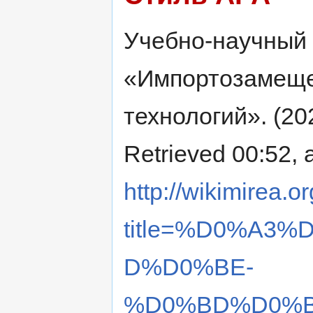
Учебно-научный
«Импортозамещ
технологий». (20
Retrieved 00:52, 
http://wikimirea.o
title=%D0%A3
D%D0%BE-
%D0%BD%D0%