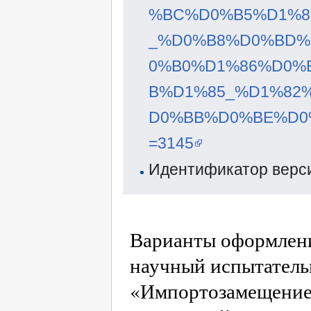
%BC%D0%B5%D1%8
_%D0%B8%D0%BD%
0%B0%D1%86%D0%
B%D1%85_%D1%82
D0%BB%D0%BE%D0%
=3145
Идентификатор верси
Варианты оформлени
научный испытатель
«Импортозамещени