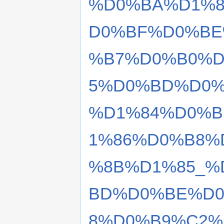
%D0%BA%D1%8
D0%BF%D0%BE
%B7%D0%B0%D
5%D0%BD%D0%
%D1%84%D0%B
1%86%D0%B8%
%8B%D1%85_%
BD%D0%BE%D
8%D0%B9%C2%B