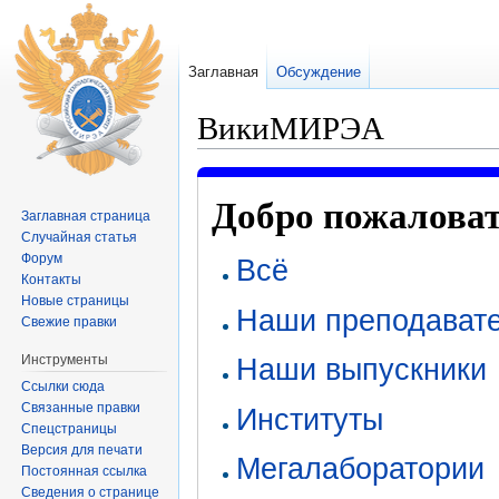
Заглавная
Обсуждение
ВикиМИРЭА
Перейти к:
навигация
,
поиск
Добро пожалова
Заглавная страница
Случайная статья
Форум
Всё
Контакты
Новые страницы
Наши преподават
Свежие правки
Инструменты
Наши выпускники
Ссылки сюда
Связанные правки
Институты
Спецстраницы
Версия для печати
Мегалаборатории
Постоянная ссылка
Сведения о странице