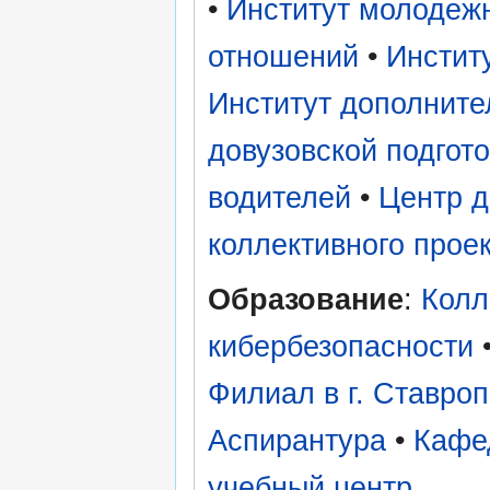
•
Институт молодеж
отношений
•
Инстит
Институт дополните
довузовской подгот
водителей
•
Центр д
коллективного прое
Образование
:
Колл
кибербезопасности
Филиал в г. Ставро
Аспирантура
•
Кафе
учебный центр