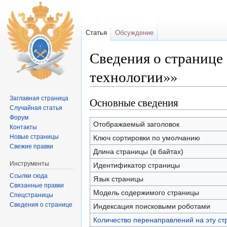
Статья
Обсуждение
Сведения о странице
технологии»»
Перейти к:
навигация
,
поиск
Заглавная страница
Основные сведения
Случайная статья
Форум
Отображаемый заголовок
Контакты
Новые страницы
Ключ сортировки по умолчанию
Свежие правки
Длина страницы (в байтах)
Инструменты
Идентификатор страницы
Ссылки сюда
Язык страницы
Связанные правки
Модель содержимого страницы
Спецстраницы
Сведения о странице
Индексация поисковыми роботами
Количество перенаправлений на эту ст