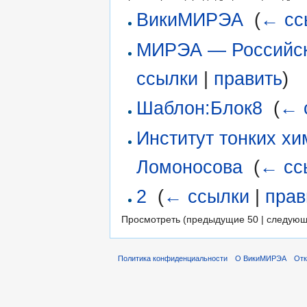
ВикиМИРЭА
‎
(
← сс
МИРЭА — Российски
ссылки
|
править
)
Шаблон:Блок8
‎
(
← 
Институт тонких хи
Ломоносова
‎
(
← сс
2
‎
(
← ссылки
|
прав
Просмотреть (предыдущие 50 | следующ
Политика конфиденциальности
О ВикиМИРЭА
Отк