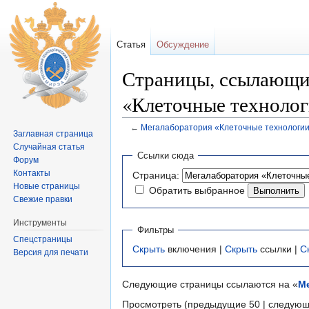
Статья
Обсуждение
Страницы, ссылающи
«Клеточные техноло
←
Мегалаборатория «Клеточные технологи
Заглавная страница
Перейти к:
навигация
,
поиск
Случайная статья
Ссылки сюда
Форум
Контакты
Страница:
Новые страницы
Обратить выбранное
Свежие правки
Инструменты
Фильтры
Спецстраницы
Скрыть
включения |
Скрыть
ссылки |
С
Версия для печати
Следующие страницы ссылаются на «
М
Просмотреть (предыдущие 50 | следующ