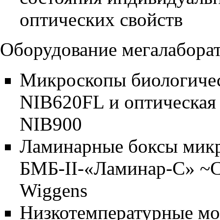
оптических свойств
Оборудование мегалабора
Микроскопы биологичес
NIB620FL и оптическая
NIB900
Ламинарные боксы микр
БМБ-II-«Ламинар-С» ~С
Wiggens
Низкотемпературные мо