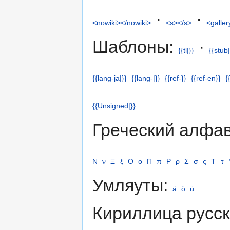
·
·
<nowiki></nowiki>
<s></s>
<galler
Шаблоны:
·
{{tl|}}
{{stub|
{{lang-ja|}}
{{lang-|}}
{{ref-}}
{{ref-en}}
{
{{Unsigned|}}
Греческий алфа
Ν
ν
Ξ
ξ
Ο
ο
Π
π
Ρ
ρ
Σ
σ
ς
Τ
τ
Умляуты:
ä
ö
ü
Кириллица русс