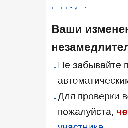
І
і
Ї
ї
Ў
ў
Ґ
ґ
Ваши измене
незамедлите
Не забывайте 
автоматическим
Для проверки в
пожалуйста,
че
участника
.