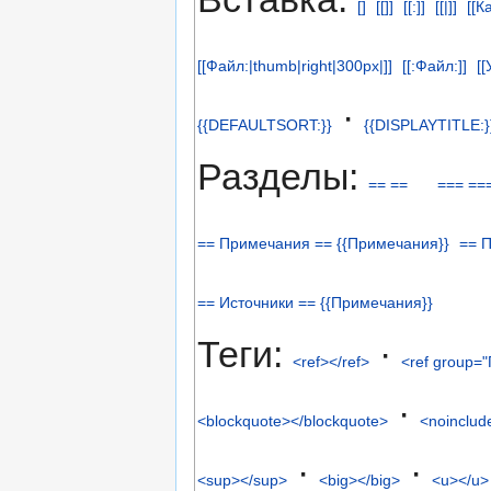
[]
[[]]
[[:]]
[[|]]
[[К
[[Файл:|thumb|right|300px|]]
[[:Файл:]]
[[
·
{{DEFAULTSORT:}}
{{DISPLAYTITLE:}
Разделы:
== ==
=== ==
== Примечания == {{Примечания}}
== 
== Источники == {{Примечания}}
Теги:
·
<ref></ref>
<ref group="
·
<blockquote></blockquote>
<noinclud
·
·
<sup></sup>
<big></big>
<u></u>