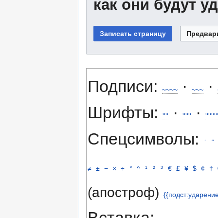
как они будут у
Подписи:
·
·
~~~~
~~~
Шрифты:
·
·
''''
''''''
''''''''
Спецсимволы:
‘
“
≠
±
−
×
÷
°
^
¹
²
³
€
£
¥
$
¢
†
(апостроф)
{{подст:ударение
Вставка: