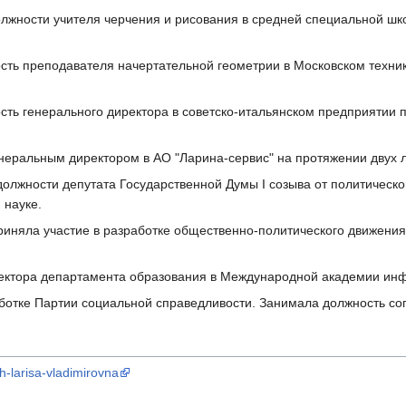
олжности учителя черчения и рисования в средней специальной ш
ость преподавателя начертательной геометрии в Московском техни
сть генерального директора в советско-итальянском предприятии 
неральным директором в АО "Ларина-сервис" на протяжении двух л
должности депутата Государственной Думы I созыва от политическ
 науке.
риняла участие в разработке общественно-политического движения
ректора департамента образования в Международной академии ин
аботке Партии социальной справедливости. Занимала должность со
h-larisa-vladimirovna