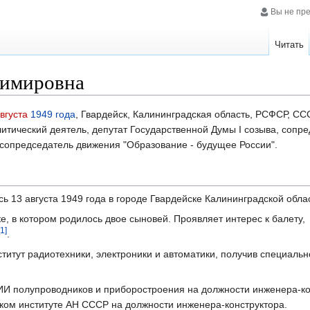
Вы не пр
Читать
димировна
вгуста
1949 года
, Гвардейск, Калининградская область, РСФСР, С
литический деятель, депутат Государственной Думы I созыва, сопр
 сопредседатель движения "Образование - будущее России".
 13 августа 1949 года в городе Гвардейске Калининградской обла
е, в котором родилось двое сыновей. Проявляет интерес к балету,
[1]
.
ститут радиотехники, электроники и автоматики, получив специальн
НИИ полупроводников и приборостроения на должности инженера-ко
ком институте АН СССР на должности инженера-конструктора.