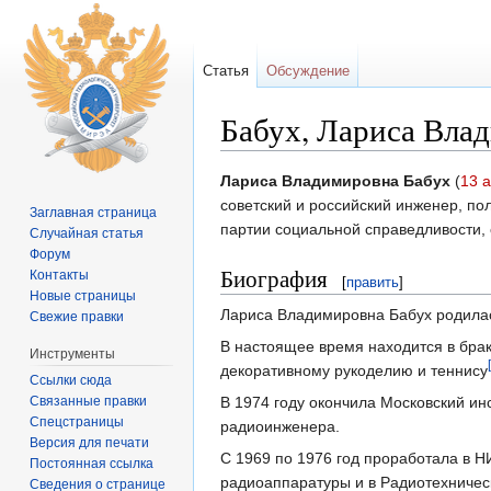
Статья
Обсуждение
Бабух, Лариса Вла
Перейти к:
навигация
,
поиск
Лариса Владимировна Бабух
(
13 а
советский и российский инженер, по
Заглавная страница
партии социальной справедливости,
Случайная статья
Форум
Биография
Контакты
[
править
]
Новые страницы
Лариса Владимировна Бабух родилась
Свежие правки
В настоящее время находится в брак
Инструменты
декоративному рукоделию и теннису
Ссылки сюда
Связанные правки
В 1974 году окончила Московский ин
Спецстраницы
радиоинженера.
Версия для печати
С 1969 по 1976 год проработала в 
Постоянная ссылка
радиоаппаратуры и в Радиотехничес
Сведения о странице