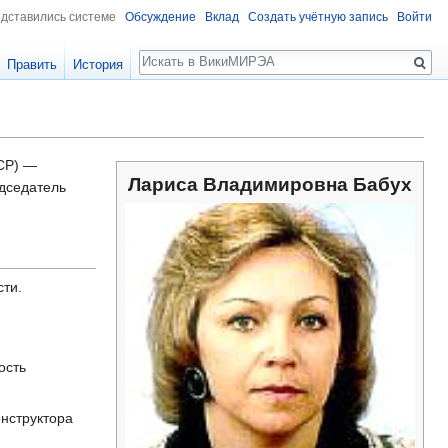
едставились системе
Обсуждение
Вклад
Создать учётную запись
Войти
Поиск
Править
История
ССР) —
Лариса Владимировна Бабух
едседатель
сти.
ость
нструктора