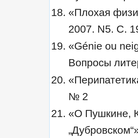
«Плохая физи
2007. N5. С. 1
«Génie ou nei
Вопросы литер
«Перипатетик
№ 2
«О Пушкине, 
„Дубровском“»