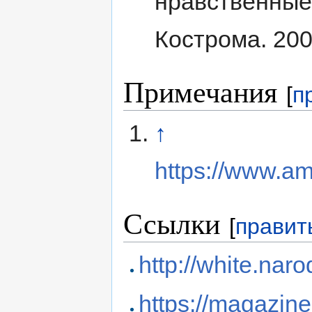
нравственные
Кострома. 200
Примечания
[
п
↑
https://www.a
Ссылки
[
правит
http://white.naro
https://magazin