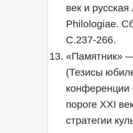
век и русская
Philologiae. С
С.237-266.
«Памятник» —
(Тезисы юбил
конференции 
пороге XXI ве
стратегии куль