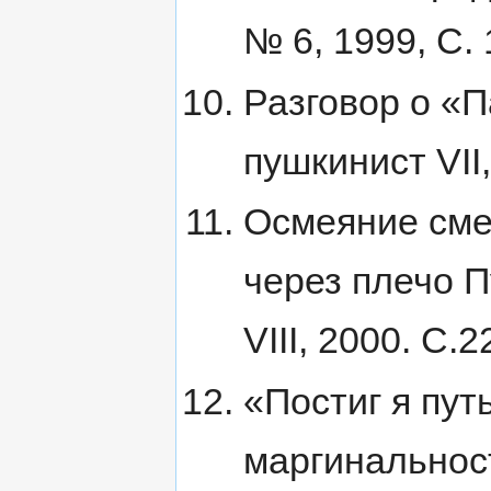
№ 6, 1999, С. 
Разговор о «
пушкинист VII
Осмеяние смех
через плечо 
VIII, 2000. С.2
«Постиг я пут
маргинальност