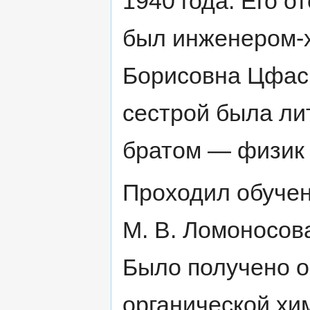
1940 года. Его о
был инженером-х
Борисовна Цфасм
сестрой была ли
братом — физик 
Проходил обуче
М. В. Ломоносова
Было получено о
органической хи