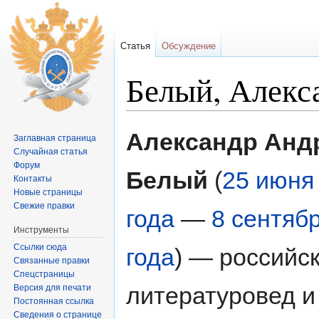
Статья
Обсуждение
Белый, Алекс
Перейти к:
навигация
,
поиск
Александр Анд
Заглавная страница
Случайная статья
Форум
Белый
(
25 июня
Контакты
Новые страницы
Свежие правки
года
—
8 сентяб
Инструменты
Ссылки сюда
года
) — российс
Связанные правки
Спецстраницы
литературовед и
Версия для печати
Постоянная ссылка
Сведения о странице