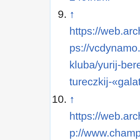
↑
https://web.ar
ps://vcdynamo.r
kluba/yurij-be
tureczkij-«gala
↑
https://web.ar
p://www.champi