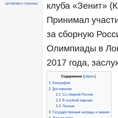
клуба «Зенит» (К
Цитировать страницу
Принимал участи
за сборную Росс
Олимпиады в Ло
2017 года, засл
Содержание
[
убрать
]
1
Биография
2
Достижения
2.1
Со сборной России
2.2
В клубной карьере
2.3
Личные
3
Государственные награды и звания
4
Личная жизнь