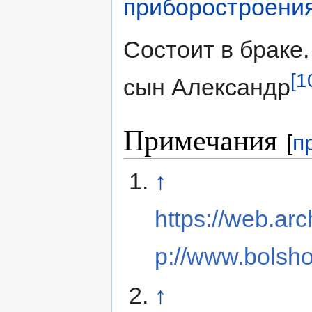
приборостроени
Состоит в браке.
[1
сын Александр
Примечания
[
п
↑
https://web.ar
p://www.bolshoi
↑