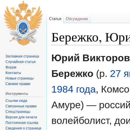
Статья
Обсуждение
Бережко, Юр
Перейти к:
навигация
,
поиск
Юрий Викторов
Заглавная страница
Случайная статья
Форум
Бережко
(р.
27 
Контакты
Новые страницы
Свежие правки
1984 года
, Комс
Инструменты
Ссылки сюда
Амуре) — росси
Связанные правки
Спецстраницы
волейболист, до
Версия для печати
Постоянная ссылка
Сведения о странице