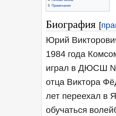
5
Примечания
Биография
[
пра
Юрий Викторович
1984 года Комсо
играл в ДЮСШ № 
отца Виктора Ф
лет переехал в 
обучаться волей