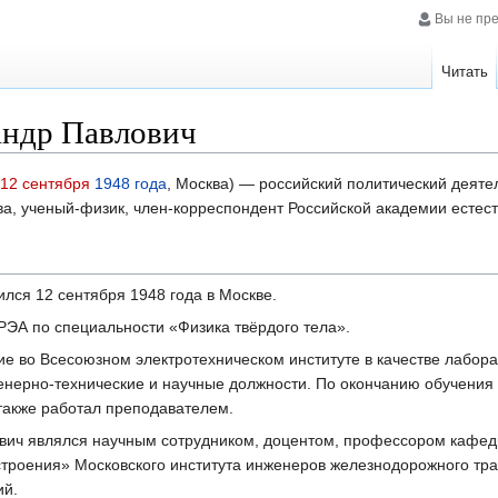
Вы не пр
Читать
андр Павлович
12 сентября
1948 года
, Москва) — российский политический деятел
а, ученый-физик, член-корреспондент Российской академии естест
лся 12 сентября 1948 года в Москве.
РЭА по специальности «Физика твёрдого тела».
ие во Всесоюзном электротехническом институте в качестве лабора
нерно-технические и научные должности. По окончанию обучения 
 также работал преподавателем.
ович являлся научным сотрудником, доцентом, профессором кафе
троения» Московского института инженеров железнодорожного тра
ий.