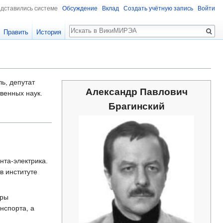
едставились системе
Обсуждение
Вклад
Создать учётную запись
Войти
Поиск
Править
История
ь, депутат
Александр Павлович
венных наук.
Брагинский
нта-электрика.
в институте
дры
нспорта, а