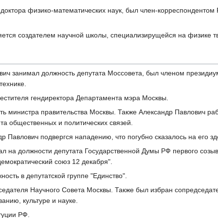
 доктора физико-математических наук, был член-корреспондентом 
яется создателем научной школы, специализирущейся на физике тв
ович занимал должность депутата Моссовета, был членом президиу
технике.
местителя гендиректора Департамента мэра Москвы.
ть министра правительства Москвы. Также Александр Павлович ра
та общественных и политических связей.
др Павлович подвергся нападению, что погубно сказалось на его з
тал на должности депутата Государственной Думы РФ первого созыва
емократический союз 12 декабря".
ость в депутатской группе "Единство".
дседателя Научного Совета Москвы. Также был избран сопредседат
анию, культуре и науке.
туции РФ.