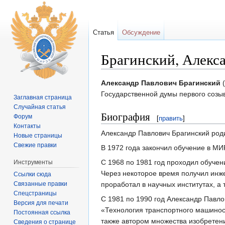
Статья
Обсуждение
Брагинский, Алекс
Перейти к:
навигация
,
поиск
Александр Павлович Брагинский
(
Государственной думы первого созыв
Заглавная страница
Случайная статья
Биография
Форум
[
править
]
Контакты
Александр Павлович Брагинский роди
Новые страницы
Свежие правки
В 1972 года закончил обучение в МИ
С 1968 по 1981 год проходил обучен
Инструменты
Через некоторое время получил инже
Ссылки сюда
Связанные правки
проработал в научных институтах, а
Спецстраницы
С 1981 по 1990 год Александр Павл
Версия для печати
«Технология транспортного машинос
Постоянная ссылка
также автором множества изобретен
Сведения о странице