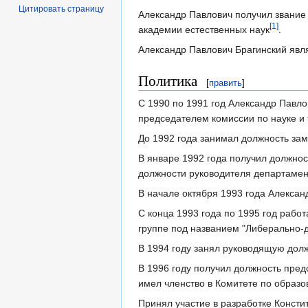
Цитировать страницу
Александр Павлович получил звание
[1]
академии естественных наук
.
Александр Павлович Брагинский явл
Политика
[
править
]
С 1990 по 1991 год Александр Павл
председателем комиссии по науке и 
До 1992 года занимал должность за
В январе 1992 года получил должнос
должности руководителя департамен
В начале октября 1993 года Алексан
С конца 1993 года по 1995 год рабо
группе под названием "Либерально-д
В 1994 году занял руководящую должн
В 1996 году получил должность пре
имел членство в Комитете по образов
Принял участие в разработке Консти