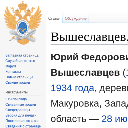
Статья
Обсуждение
Вышеславцев
Перейти к:
навигация
,
поиск
Юрий Федоров
Заглавная страница
Случайная статья
Форум
Вышеславцев
(
Контакты
Новые страницы
Свежие правки
1934 года
, дерев
Инструменты
Ссылки сюда
Макуровка, Запа
Связанные правки
Спецстраницы
область —
28 ию
Версия для печати
Постоянная ссылка
Сведения о странице