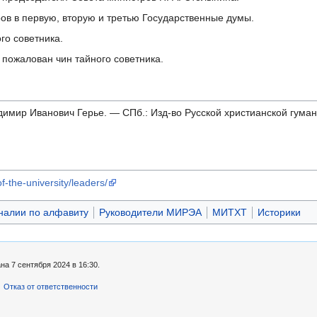
ов в первую, вторую и третью Государственные думы.
го советника.
 пожалован чин тайного советника.
адимир Иванович Герье. — СПб.: Изд-во Русской христианской гуман
f-the-university/leaders/
налии по алфавиту
Руководители МИРЭА
МИТХТ
Историки
а 7 сентября 2024 в 16:30.
Отказ от ответственности