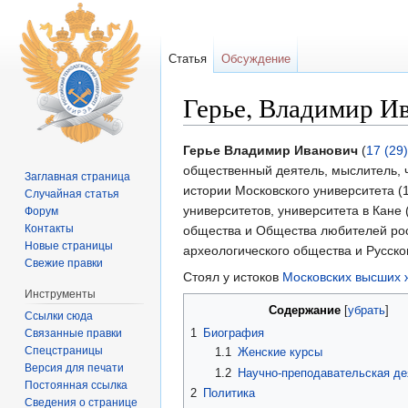
Статья
Обсуждение
Герье, Владимир И
Перейти к:
навигация
,
поиск
Герье Владимир Иванович
(
17 (29
общественный деятель, мыслитель, 
Заглавная страница
истории Московского университета (
Случайная статья
университетов, университета в Кане
Форум
Контакты
общества и Общества любителей рос
Новые страницы
археологического общества и Русско
Свежие правки
Стоял у истоков
Московских высших 
Инструменты
Содержание
[
убрать
]
Ссылки сюда
1
Биография
Связанные правки
Спецстраницы
1.1
Женские курсы
Версия для печати
1.2
Научно-преподавательская де
Постоянная ссылка
2
Политика
Сведения о странице