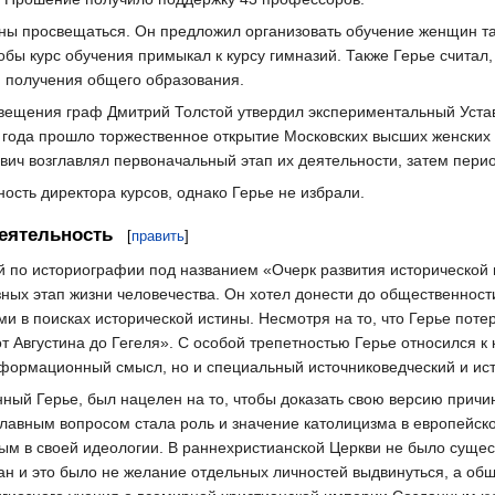
жны просвещаться. Он предложил организовать обучение женщин та
тобы курс обучения примыкал к курсу гимназий. Также Герье счита
 получения общего образования.
свещения граф Дмитрий Толстой утвердил экспериментальный Уст
72 года прошло торжественное открытие Московских высших женских
вич возглавлял первоначальный этап их деятельности, затем перио
ость директора курсов, однако Герье не избрали.
еятельность
[
править
]
ий по историографии под названием «Очерк развития исторической
ных этап жизни человечества. Он хотел донести до общественности
и в поисках исторической истины. Несмотря на то, что Герье поте
 Августина до Гегеля». С особой трепетностью Герье относился к к
информационный смысл, но и специальный источниковедческий и и
ный Герье, был нацелен на то, чтобы доказать свою версию причин
лавным вопросом стала роль и значение католицизма в европейской
ым в своей идеологии. В раннехристианской Церкви не было сущес
ан и это было не желание отдельных личностей выдвинуться, а об