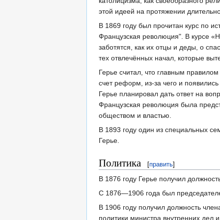
католицизма, как своеобразного рел
этой идеей на протяжении длительно
В 1869 году был прочитан курс по и
Французская революция". В курсе «Но
заботятся, как их отцы и деды, о сп
тех отвлечённых начал, которые выт
Герье считал, что главным правилом
счет реформ, из-за чего и появилис
Герье планировал дать ответ на воп
Французская революция была предст
обществом и властью.
В 1893 году один из специальных с
Герье.
Политика
[
править
]
В 1876 году Герье получил должност
С 1876—1906 года был председателе
В 1906 году получил должность член
политики министра внутренних дел и