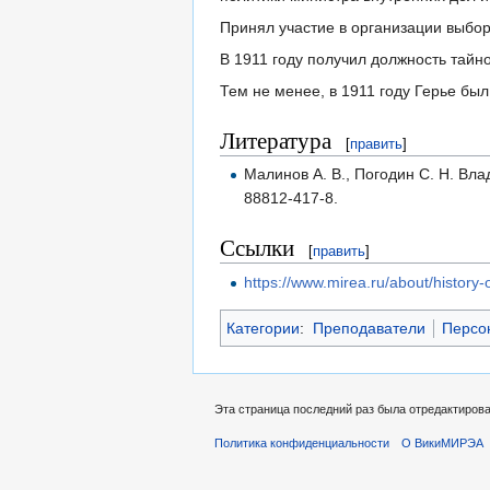
Принял участие в организации выбор
В 1911 году получил должность тайно
Тем не менее, в 1911 году Герье был
Литература
[
править
]
Малинов А. В., Погодин С. Н. Вл
88812-417-8.
Ссылки
[
править
]
https://www.mirea.ru/about/history-o
Категории
:
Преподаватели
Персо
Эта страница последний раз была отредактирован
Политика конфиденциальности
О ВикиМИРЭА