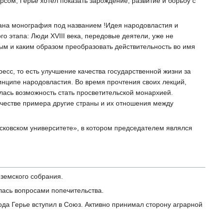
сом, Герье хотел показать зарождение, развитие и борьбу с
здана монография под названием !Идея народовластия и
го этапа: Люди XVIII века, передовые деятели, уже не
мным и каким образом преобразовать действительность во имя
есс, то есть улучшение качества государственной жизни за
инципе народовластия. Во время прочтения своих лекций,
илась возможность стать просветительской монархией.
честве примера другие страны и их отношения между
сковском университете», в котором председателем являлся
 земского собрания.
ась вопросами попечительства.
ода Герье вступил в Союз. Активно принимал сторону аграрной