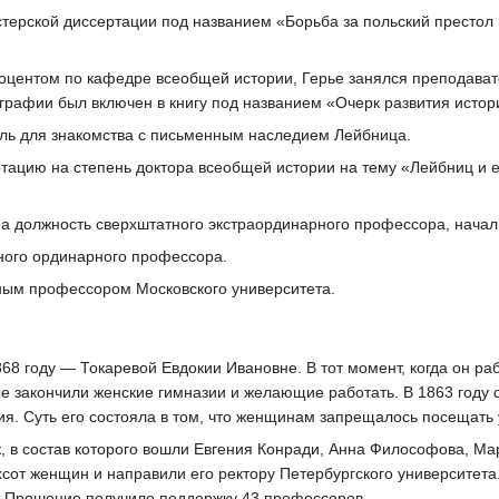
терской диссертации под названием «Борьба за польский престол в 
доцентом по кафедре всеобщей истории, Герье занялся преподават
графии был включен в книгу под названием «Очерк развития истор
ль для знакомства с письменным наследием Лейбница.
тацию на степень доктора всеобщей истории на тему «Лейбниц и е
а должность сверхштатного экстраординарного профессора, начал 
тного ординарного профессора.
нным профессором Московского университета.
868 году — Токаревой Евдокии Ивановне. В тот момент, когда он р
е закончили женские гимназии и желающие работать. В 1863 году 
я. Суть его состояла в том, что женщинам запрещалось посещать 
, в состав которого вошли Евгения Конради, Анна Философова, Ма
от женщин и направили его ректору Петербургского университета.
. Прошение получило поддержку 43 профессоров.