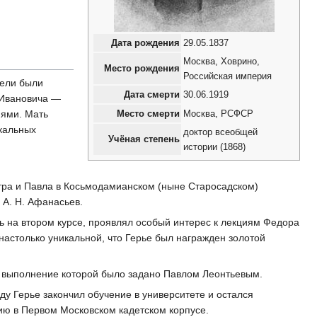
Дата рождения
29.05.1837
Москва, Ховрино,
Место рождения
Российская империя
тели были
Дата смерти
30.06.1919
 Ивановича —
иями. Мать
Место смерти
Москва, РСФСР
кальных
доктор всеобщей
Учёная степень
истории (1868)
тра и Павла в Косьмодамианском (ныне Старосадском)
 А. Н. Афанасьев.
сь на втором курсе, проявлял особый интерес к лекциям Федора
астолько уникальной, что Герье был награжден золотой
, выполнение которой было задано Павлом Леонтьевым.
у Герье закончил обучение в университете и остался
рию в Первом Московском кадетском корпусе.