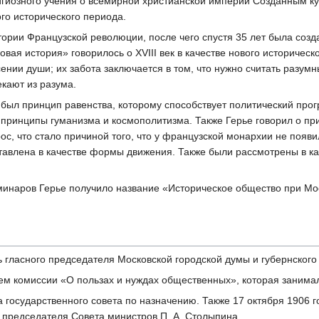
игиозного учения о всемирной христианской империи Созданным кур
го исторического периода.
стории Французской революции, после чего спустя 35 лет была со
вая история» говорилось о XVIII век в качестве нового историческо
асении души; их забота заключается в том, что нужно считать разу
екают из разума.
 был принцип равенства, которому способствует политический прогр
ь принципы гуманизма и космополитизма. Также Герье говорил о пр
рос, что стало причиной того, что у французской монархии не появ
авлена в качестве формы движения. Также были рассмотрены в ка
еминаров Герье получило название «Историческое общество при Мо
ь гласного председателя Московской городской думы и губернского
м комиссии «О пользах и нуждах общественных», которая занимал
а государственного совета по назначению. Также 17 октября 1906 г
 председателя Совета министров П. А. Столыпина.