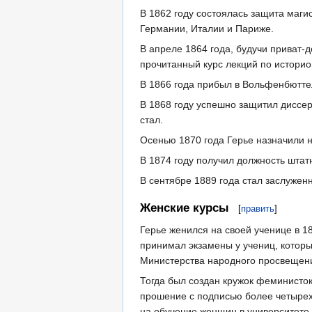
В 1862 году состоялась защита магис
Германии, Италии и Париже.
В апреле 1864 года, будучи приват-
прочитанный курс лекций по историо
В 1866 года прибыл в Вольфенбютте
В 1868 году успешно защитил диссер
стал.
Осенью 1870 года Герье назначили н
В 1874 году получил должность шта
В сентябре 1889 года стал заслуже
Женские курсы
[
править
]
Герье женился на своей ученице в 1
принимал экзамены у учениц, которы
Министерства народного просвещени
Тогда был создан кружок феминисток
прошение с подписью более четырехс
на обучение женщин в университете