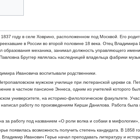
 1837 году в селе Ховрино, расположенном под Москвой. Его роди
ереехавшие в России во второй половине 18 века. Отец Владимира
л образования механика, занимал должность управляющего имен
Павловна Бруггер являлась наследницей владельца фабрики музы
адимира Ивановича воспитывали родственники.
Петропавловском мужском училище при лютеранской церкви св. Пе
чение в частном пансионе Эннеса, одним из учителей которого был
вском университете, на историко-филологическом факультете. Уча
 написал работу по произведениям Кирши Данилова. Работа была н
на за работу под названием «О роли волка и собаки в мифологии»
ье появилась возможность получить степень кандидата. В 1858 год
у. Владимир Иванович Герье начал преподавать литературу и исто