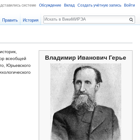
едставились системе
Обсуждение
Вклад
Создать учётную запись
Войти
Поиск
Править
История
историк,
Владимир Иванович Герье
сор всеобщей
го, Юрьевского
ихологического