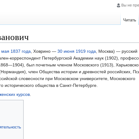
Вы не пр
Читать
ванович
) мая
1837 года
, Ховрино —
30 июня
1919 года
, Москва) — русский 
член-корреспондент Петербургской Академии наук (1902), профес
1868—1904), был почетным членом Московского (1913), Харьковско
 (Нормандия), член Общества истории и древностей российских, Пс
сийской словесности при Московском университете, Московского
го исторического общества в Санкт-Петербурге.
женских курсов
.
ятельность