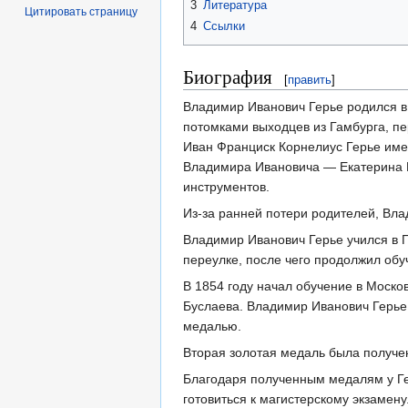
3
Литература
Цитировать страницу
4
Ссылки
Биография
[
править
]
Владимир Иванович Герье родился в
потомками выходцев из Гамбурга, п
Иван Франциск Корнелиус Герье име
Владимира Ивановича — Екатерина 
инструментов.
Из-за ранней потери родителей, Вл
Владимир Иванович Герье учился в 
переулке, после чего продолжил обу
В 1854 году начал обучение в Моско
Буслаева. Владимир Иванович Герье
медалью.
Вторая золотая медаль была получе
Благодаря полученным медалям у Гер
готовиться к магистерскому экзамен