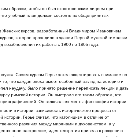
ким образом, чтобы он был схож с женским лицеем при
л, что учебный план должен состоять их общепринятых
ав Женских курсов, разработанный Владимиром Ивановичем
 курсов, которое проходило в здании Первой мужской гимназии.
д возобновления их работы с 1900 по 1905 года.
 науки». Своим курсом Герье хотел акцентировать внимание на
 то, что каждая эпоха имеет особенный взгляд на историю и
рпел неудачу, было принято решение переписать лекции и дать
урсу римской истории. Он выстроил его таким образом, что
сториографический. Он включал элементы философии истории.
ности в истории: зависимость исторического процесса от
 истории. Герье считал, что католицизм в отличие от
твенного различия между мирянами и духовенством, а у
щественное настроение; идея теократии привела к рождению