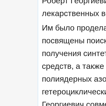
Роберт Георгиев
лекарственных в
Им было продела
посвящены поиск
получения синте
средств, а также
полиядерных аз
гетероциклическ
Георгиевич совм