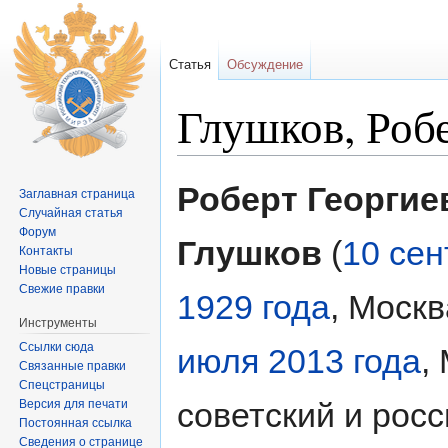
Статья
Обсуждение
Глушков, Роб
Перейти к:
навигация
,
поиск
Роберт Георгие
Заглавная страница
Случайная статья
Форум
Глушков
(
10 сен
Контакты
Новые страницы
Свежие правки
1929 года
, Моск
Инструменты
Ссылки сюда
июля
2013 года
,
Связанные правки
Спецстраницы
советский и рос
Версия для печати
Постоянная ссылка
Сведения о странице