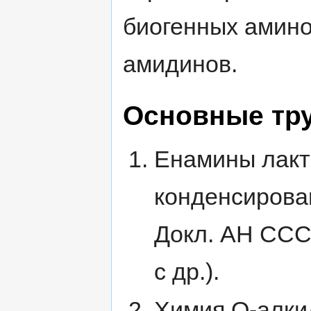
биогенных амино
амидинов.
Основные тр
Енамины лакт
конденсирова
Докл. АН СССР,
с др.).
Химия О-алки