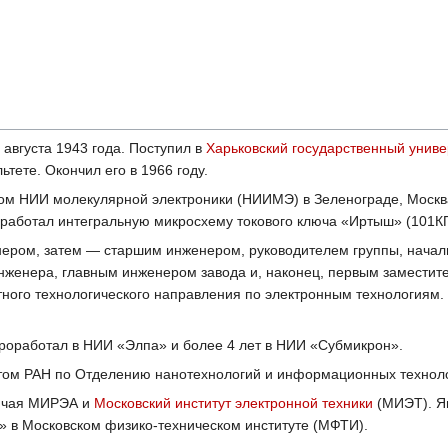
 августа 1943 года. Поступил в
Харьковский государственный униве
тете. Окончил его в 1966 году.
ком НИИ молекулярной электроники (НИИМЭ) в Зеленограде, Москв
зработал интегральную микросхему токового ключа «Иртыш» (101К
ером, затем — старшим инженером, руководителем группы, нача
инженера, главным инженером завода и, наконец, первым заместит
ного технологического направления по электронным технологиям.
роработал в НИИ «Элпа» и более 4 лет в НИИ «Субмикрон».
нтом РАН по Отделению нанотехнологий и информационных технол
лючая МИРЭА и
Московский институт электронной техники
(МИЭТ). Я
» в Московском физико-техническом институте (МФТИ).