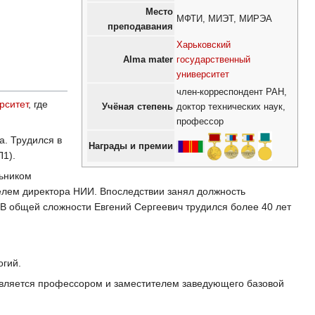
Место
МФТИ, МИЭТ, МИРЭА
преподавания
Харьковский
Alma mater
государственный
университет
член-корреспондент РАН,
рситет
, где
Учёная степень
доктор технических наук,
профессор
а. Трудился в
Награды и премии
П1).
льником
елем директора НИИ. Впоследствии занял должность
 В общей сложности Евгений Сергеевич трудился более 40 лет
огий.
вляется профессором и заместителем заведующего базовой