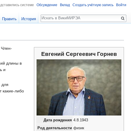
едставились системе
Обсуждение
Вклад
Создать учётную запись
Войти
Поиск
Править
История
 Член-
Евгений Сергеевич Горнев
ний длины в
ь и
а для
т какие-либо
Дата рождения
4.8.1943
Род деятельности
физик