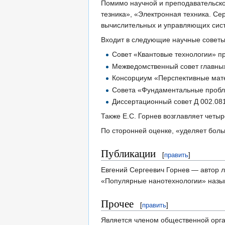
Помимо научной и преподавательско
тезника», «Электронная техника. С
вычислительных и управляющих сист
Входит в следующие научные советы
Совет «Квантовые технологии» п
Межведомственный совет главных
Консорциум «Перспективные мат
Совета «Фундаментальные пробл
Диссертационный совет Д 002.081
Также Е.С. Горнев возглавляет четы
По сторонней оценке, «уделяет боль
Публикации
[
править
]
Евгений Сергеевич Горнев — автор ли
«Популярные нанотехнологии» назыв
Прочее
[
править
]
Является членом общественной орга