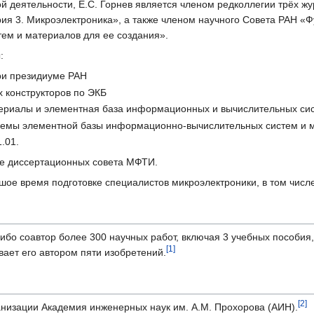
й деятельности, Е.С. Горнев является членом редколлегии трёх ж
ерия 3. Микроэлектроника», а также членом научного Совета РАН
ем и материалов для ее создания».
:
ри президиуме РАН
 конструкторов по ЭКБ
ериалы и элементная база информационных и вычислительных сис
емы элементной базы информационно-вычислительных систем и 
.01.
ре диссертационных совета МФТИ.
шое время подготовке специалистов микроэлектроники, в том чис
бо соавтор более 300 научных работ, включая 3 учебных пособия, 
[1]
ает его автором пяти изобретений.
[2]
низации Академия инженерных наук им. А.М. Прохорова (АИН).