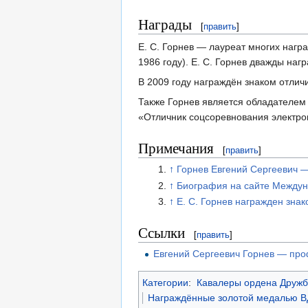
Награды
[
править
]
Е. С. Горнев — лауреат многих нагр
1986 году). Е. С. Горнев дважды наг
В 2009 году награждён знаком отлич
Также Горнев является обладателем
«Отличник соцсоревнования электро
Примечания
[
править
]
↑
Горнев Евгений Сергеевич 
↑
Биография на сайте Междун
↑
Е. С. Горнев награжден зна
Ссылки
[
править
]
Евгений Сергеевич Горнев — про
Категории
:
Кавалеры ордена Дружб
Награждённые золотой медалью 