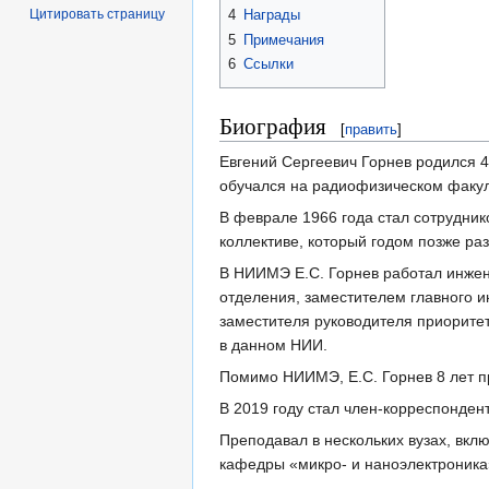
Цитировать страницу
4
Награды
5
Примечания
6
Ссылки
Биография
[
править
]
Евгений Сергеевич Горнев родился 4
обучался на радиофизическом факуль
В феврале 1966 года стал сотрудни
коллективе, который годом позже ра
В НИИМЭ Е.С. Горнев работал инжен
отделения, заместителем главного 
заместителя руководителя приоритет
в данном НИИ.
Помимо НИИМЭ, Е.С. Горнев 8 лет п
В 2019 году стал член-корреспонде
Преподавал в нескольких вузах, вк
кафедры «микро- и наноэлектроника