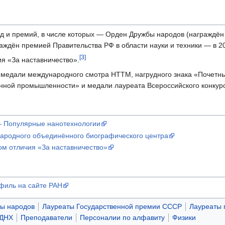
ад и премий, в числе которых — Орден Дружбы народов (награждён
раждён премией Правительства РФ в области науки и техники — в 20
[3]
ия «За наставничество».
 медали международного смотра НТТМ, нагрудного знака «Почетны
нной промышленности» и медали лауреата Всероссийского конкур
— Популярные нанотехнологии
ародного объединённого биографического центра
ком отличия «За наставничество»
филь на сайте РАН
ы народов
Лауреаты Государственной премии СССР
Лауреаты 
ВДНХ
Преподаватели
Персоналии по алфавиту
Физики