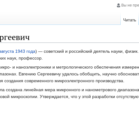
Вы не пр
Читать
ргеевич
августа
1943 года
) — советский и российский деятель науки, физик.
ких наук, профессор.
икро- и наноэлектроники и метрологического обеспечения измере
азонах. Евгению Сергеевичу удалось обобщить, научно обосноват
ля создания современного микроэлектронного производства.
ыла создана линейная мера микронного и нанометрового диапазон
овой микроскопии. Утверждается, что у этой разработки отсутствую