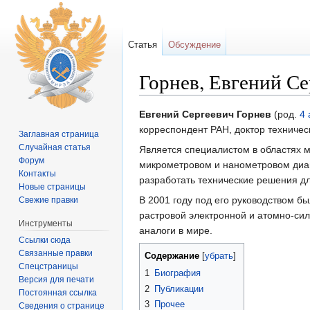
Статья
Обсуждение
Горнев, Евгений Се
Перейти к:
навигация
,
поиск
Евгений Сергеевич Горнев
(род.
4 
корреспондент РАН, доктор техничес
Заглавная страница
Случайная статья
Является специалистом в областях м
Форум
микрометровом и нанометровом диап
Контакты
разработать технические решения д
Новые страницы
В 2001 году под его руководством б
Свежие правки
растровой электронной и атомно-сил
Инструменты
аналоги в мире.
Ссылки сюда
Связанные правки
Содержание
[
убрать
]
Спецстраницы
1
Биография
Версия для печати
2
Публикации
Постоянная ссылка
3
Прочее
Сведения о странице