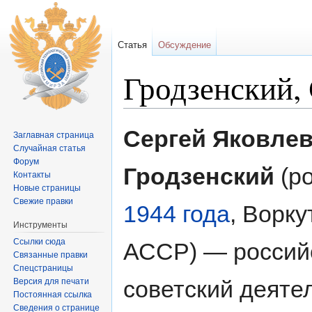
Статья
Обсуждение
Гродзенский,
Перейти к:
навигация
,
поиск
Сергей Яковле
Заглавная страница
Случайная статья
Форум
Гродзенский
(р
Контакты
Новые страницы
Свежие правки
1944 года
, Ворку
Инструменты
Ссылки сюда
АССР) — россий
Связанные правки
Спецстраницы
советский деятел
Версия для печати
Постоянная ссылка
Сведения о странице