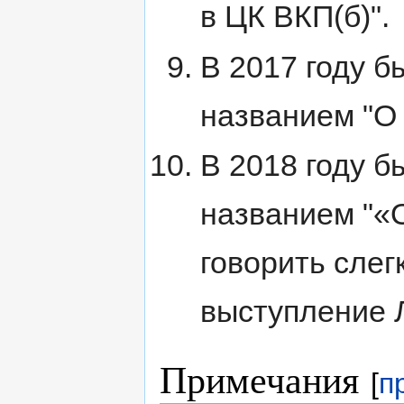
в ЦК ВКП(б)".
В 2017 году б
названием "О 
В 2018 году б
названием "«О
говорить слег
выступление Л
Примечания
[
п