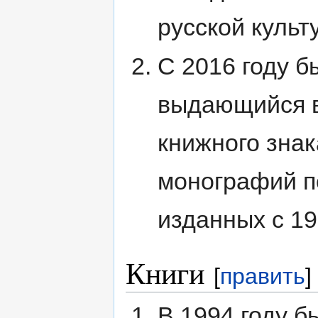
русской культ
С 2016 году б
выдающийся в
книжного знак
монографий по
изданных с 19
Книги
[
править
]
В 1994 году 