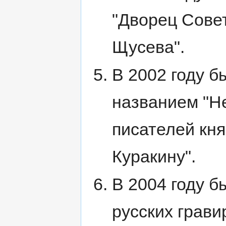
"Дворец Совет
Щусева".
В 2002 году б
названием "Н
писателей кн
Куракину".
В 2004 году 
русских грави