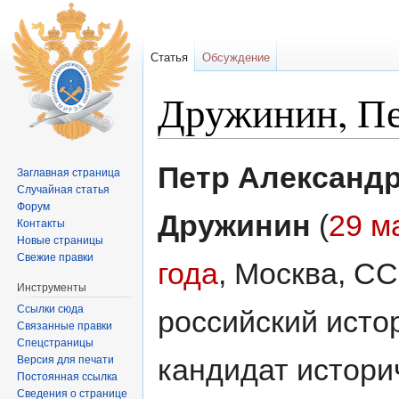
Статья
Обсуждение
Дружинин, Пе
Перейти к:
навигация
,
поиск
Петр Александ
Заглавная страница
Случайная статья
Форум
Дружинин
(
29 м
Контакты
Новые страницы
Свежие правки
года
, Москва, С
Инструменты
Ссылки сюда
российский исто
Связанные правки
Спецстраницы
кандидат истори
Версия для печати
Постоянная ссылка
Сведения о странице