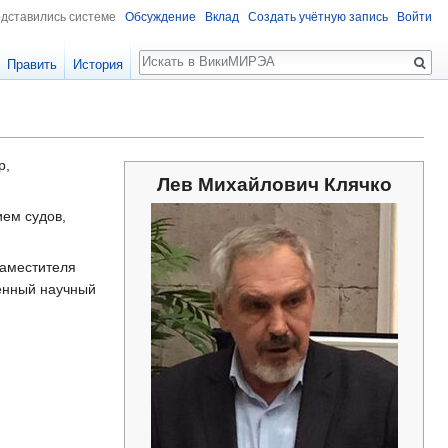
едставились системе
Обсуждение
Вклад
Создать учётную запись
Войти
Поиск
Править
История
р,
Лев Михайлович Клячко
ием судов,
заместителя
венный научный