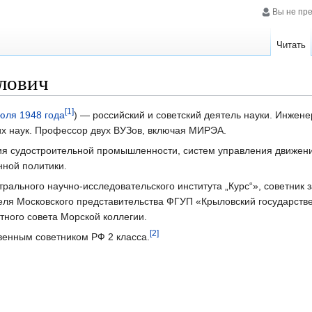
Вы не пр
Читать
лович
[1]
июля
1948 года
) — российский и советский деятель науки. Инжене
их наук. Профессор двух ВУЗов, включая МИРЭА.
тия судостроительной промышленности, систем управления движен
ной политики.
ального научно-исследовательского института „Курс“», советник 
теля Московского представительства ФГУП «Крыловский государст
тного совета Морской коллегии.
[2]
венным советником РФ 2 класса.