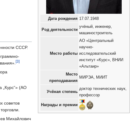
Дата рождения
17.07.1948
учёный, инженер,
Род деятельности
машиностроитель
АО «Центральный
научно-
енности СССР.
Место работы
исследовательский
ограммно-
институт «Курс», ВНИИ
[3]
вания».
«Альтаир»
тора
Место
МИРЭА, МИИТ
преподавания
а „Курс“» (АО
доктор технических наук,
Учёная степень
профессор
х советов
Награды и премии
торговли.
Лев Михайлович