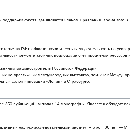
поддержки флота, где является членом Правления. Кроме того, Л
ительства РФ в области науки и техники за деятельность по усов
ивности ремонта атомных подлодок за счет продления ресурсов 
луженный машиностроитель Российской Федерации.
нных на престижных международных выставках, таких как Междуна
дный салон инноваций «Лепин» в Страсбурге.
ее 350 публикаций, включая 14 монографий. Является обладателем
ральный научно-исследовательский институт «Курс». 30 лет. — М.: