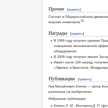
Прочее
[
править
]
Состоит в Общероссийском движении 
[4]
морских инженеров.
Награды
[
править
]
В 1999 году получил премию Прав
повышение экономической эффект
оборудования.
В 2009 году получил звание Зас
Имеет около 100 наград, получе
«Эврика» в Брюсселе, Междунаро
Публикации
[
править
]
Лев Михайлович Клячко — автор бол
различные на изобретения.
Избранные публикации:
Клячко Л. М., Молчанов Д. П.
Цент