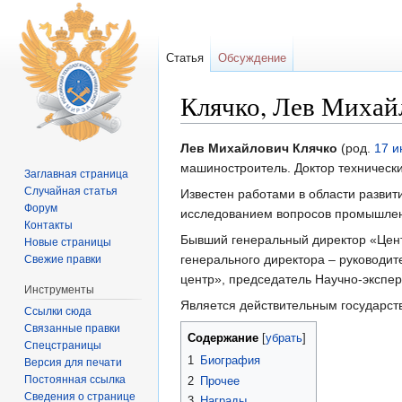
Статья
Обсуждение
Клячко, Лев Михай
Перейти к:
навигация
,
поиск
Лев Михайлович Клячко
(род.
17 
машиностроитель. Доктор техническ
Заглавная страница
Случайная статья
Известен работами в области разви
Форум
исследованием вопросов промышлен
Контакты
Бывший генеральный директор «Центр
Новые страницы
генерального директора – руководи
Свежие правки
центр», председатель Научно-экспер
Инструменты
Является действительным государст
Ссылки сюда
Связанные правки
Содержание
[
убрать
]
Спецстраницы
1
Биография
Версия для печати
Постоянная ссылка
2
Прочее
Сведения о странице
3
Награды