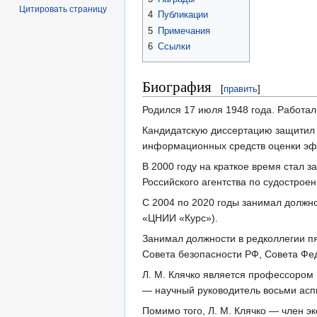
Цитировать страницу
4
Публикации
5
Примечания
6
Ссылки
Биография
[
править
]
Родился 17 июля 1948 года. Работа
Кандидатскую диссертацию защитил 
информационных средств оценки эфф
В 2000 году на краткое время стал 
Российского агентства по судострое
С 2004 по 2020 годы занимал должно
«ЦНИИ «Курс»).
Занимал должности в редколлегии пя
Совета безопасности РФ, Совета Фе
Л. М. Клячко является профессором
— научный руководитель восьми асп
Помимо того, Л. М. Клячко — член э