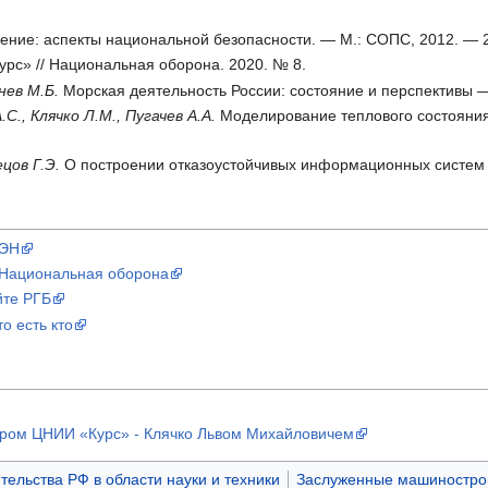
ение: аспекты национальной безопасности. — М.: СОПС, 2012. — 2
с» // Национальная оборона. 2020. № 8.
нев М.Б.
Морская деятельность России: состояние и перспективы —
С., Клячко Л.М., Пугачев А.А.
Моделирование теплового состояния
цов Г.Э.
О построении отказоустойчивых информационных систем //
АЭН
Национальная оборона
йте РГБ
о есть кто
ором ЦНИИ «Курс» - Клячко Львом Михайловичем
ельства РФ в области науки и техники
Заслуженные машиностро