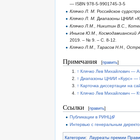
— ISBN 978-5-9901745-3-5
Клячко Л. М.
Российское судостро
Клячко Л. М.
Диапазоны ЦНИИ «Кур
Клячко Л.М., Никитин В.С., Коте
Иньков Ю.М., Космодамианский А.
2019. – № 9. – С. 8-12.
Клячко Л.М., Тарасов Н.Н., Остре
Примечания
[
править
]
↑
Клячко Лев Михайлович — 
↑
Диапазоны ЦНИИ «Курс» — 
↑
Карточка диссертации на са
↑
Клячко Лев Михайлович — Кт
Ссылки
[
править
]
Публикации в РИНЦ
Интервью с генеральным директ
Категории
:
Лауреаты премии Правит