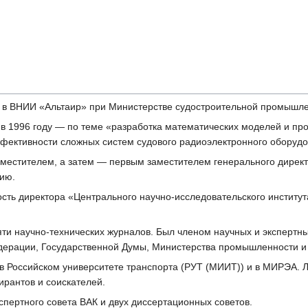
л в ВНИИ «Альтаир» при Министерстве судостроительной промышл
в 1996 году — по теме «разработка математических моделей и пр
ективности сложных систем судового радиоэлектронного оборудо
заместителем, а затем — первым заместителем генерального дирек
нию.
сть директора «Центрального научно-исследовательского институт
ти научно-технических журналов. Был членом научных и экспертны
дерации, Государственной Думы, Министерства промышленности и 
 в Российском университете транспорта (РУТ (МИИТ)) и в МИРЭА. 
ирантов и соискателей.
кспертного совета ВАК и двух диссертационных советов.