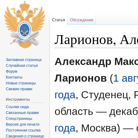
Статья
Обсуждение
Ларионов, Ал
Перейти к:
навигация
,
поиск
Александр Мак
Заглавная страница
Случайная статья
Форум
Ларионов
(
1 ав
Контакты
Новые страницы
Свежие правки
года
, Студенец, 
Инструменты
Ссылки сюда
область — дека
Связанные правки
Спецстраницы
года
, Москва) — 
Версия для печати
Постоянная ссылка
Сведения о странице