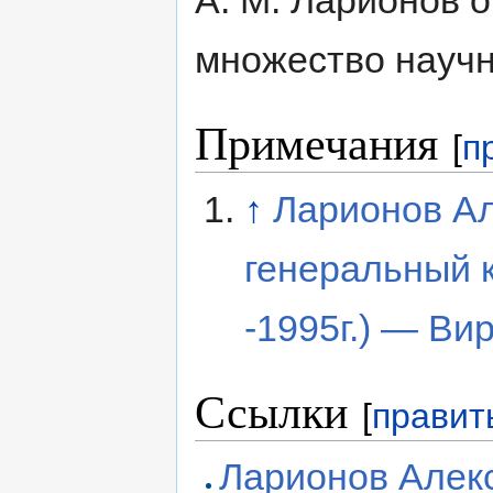
А. М. Ларионов 
множество научн
Примечания
[
п
↑
Ларионов Ал
генеральный 
-1995г.) — В
Ссылки
[
правит
Ларионов Алек