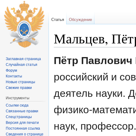
Статья
Обсуждение
Мальцев, Пёт
Перейти к:
навигация
,
поиск
Пётр Павлович
Заглавная страница
Случайная статья
Форум
российский и со
Контакты
Новые страницы
Свежие правки
деятель науки. 
Инструменты
Ссылки сюда
физико-математ
Связанные правки
Спецстраницы
наук, профессор
Версия для печати
Постоянная ссылка
Сведения о странице