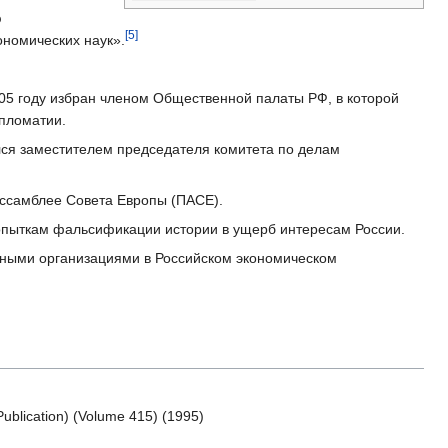
ю
[5]
ономических наук».
005 году избран членом Общественной палаты РФ, в которой
пломатии.
лся заместителем председателя комитета по делам
ассамблее Совета Европы (ПАСЕ).
попыткам фальсификации истории в ущерб интересам России.
енными организациями в Российском экономическом
Publication) (Volume 415) (1995)