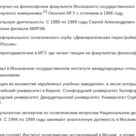
олучил на философском факультете Московского государственного 
[3]
научного коммунизма.
Окончил МГУ с отличием в 1986 году.
ельскую деятельность. С 1986 по 1989 годы Сергей Александрович
нском филиале МИРЭА.
еформального политического клуба «Демократическая перестройка
Россия».
я преподавателем в МГУ, где читает лекции на факультетах филосо
ал в Московском государственном институте международных отн
кономики.
кции во множестве зарубежных учебных заведениях, в числе котор
нийский университет в Беркли, Стэнфордский университет, Калифо
ндский университет, Джорджтаунский университет, Университет Сор
]
нсультантом-экспертом по политическим вопросам Национальном д
. С 1994 по 1999 годы занимает аналогичную должность в Москов
ков создаёт Институт политических исследований в Москве, а позже