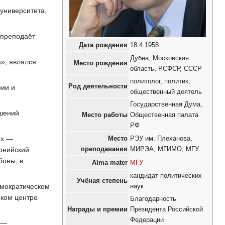
университета,
 преподаёт
Дата рождения
18.4.1958
Дубна, Московская
», являлся
Место рождения
область, РСФСР, СССР
политолог, политик,
Род деятельности
фии и
общественный деятель
Государственная Дума,
ошений
Место работы
Общественная палата
РФ
ых —
Место
РЭУ им. Плеханова,
преподавания
МИРЭА, МГИМО, МГУ
рнийский
боны, в
Alma mater
МГУ
кандидат политических
Учёная степень
емократическом
наук
ском центре
Благодарность
Награды и премии
Президента Российской
Федерации
 —