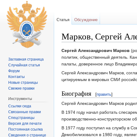
Статья
Обсуждение
Марков, Сергей Ал
Перейти к:
навигация
,
поиск
Сергей Александрович Марков
(р
политик, общественный деятель. Кан
Заглавная страница
палаты, доверенное лицо Владимира
Случайная статья
Форум
Сергей Александрович Марков, согл
Контакты
цитируемым в мировых СМИ российс
Новые страницы
Свежие правки
Биография
[
править
]
Инструменты
Сергей Александрович Марков родилс
Ссылки сюда
Связанные правки
В 1974 году начал работать слесаре
Спецстраницы
производственно-конструкторском об
Версия для печати
В 1977 году поступил на службу в С
Постоянная ссылка
Демобилизовался в 1980 году, являе
Сведения о странице