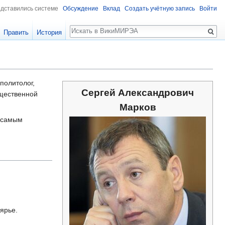
едставились системе
Обсуждение
Вклад
Создать учётную запись
Войти
Поиск
Править
История
политолог,
Сергей Александрович
бщественной
Марков
я самым
ярье.