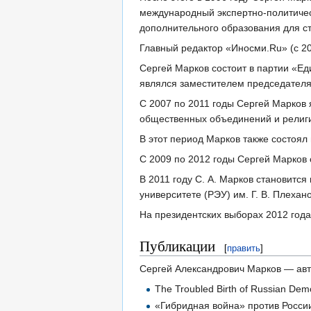
международный экспертно-политичес
дополнительного образования для ст
Главный редактор «Иносми.Ru» (с 20
Сергей Марков состоит в партии «Ед
являлся заместителем председателя
С 2007 по 2011 годы Сергей Марков
общественных объединений и религи
В этот период Марков также состоя
С 2009 по 2012 годы Сергей Марков
В 2011 году С. А. Марков становит
университете (РЭУ) им. Г. В. Плехан
На президентских выборах 2012 год
Публикации
[
править
]
Сергей Александрович Марков — авто
The Troubled Birth of Russian Democ
«Гибридная война» против России