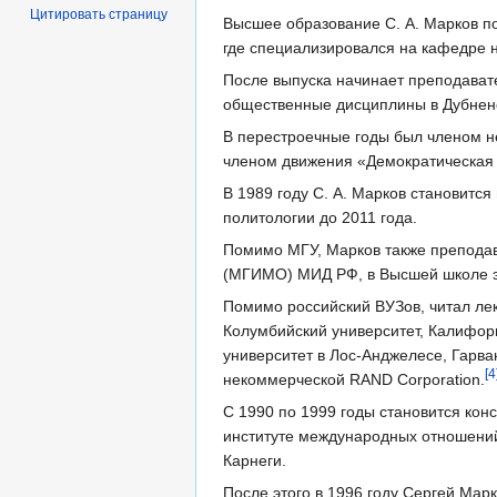
Цитировать страницу
Высшее образование С. А. Марков п
где специализировался на кафедре 
После выпуска начинает преподават
общественные дисциплины в Дубне
В перестроечные годы был членом н
членом движения «Демократическая 
В 1989 году С. А. Марков становитс
политологии до 2011 года.
Помимо МГУ, Марков также преподав
(МГИМО) МИД РФ, в Высшей школе э
Помимо российский ВУЗов, читал ле
Колумбийский университет, Калифор
университет в Лос-Анджелесе, Гарва
[4
некоммерческой RAND Corporation.
С 1990 по 1999 годы становится ко
институте международных отношений
Карнеги.
После этого в 1996 году Сергей Мар