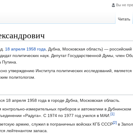
Вы не пр
Читать
ександрович
од.
18 апреля
1958 года
, Дубна, Московская область) — российский 
дидат политических наук. Депутат Государственной Думы, член О
 Путина.
асно утверждению Института политических исследований, являетс
ким политологом.
я 18 апреля 1958 года в городе Дубна, Московская область.
м контрольно-измерительных приборов и автоматики в Дубнинском
[1]
ъединении «Радуга». С 1974 по 1977 год учился в МАИ.
[2]
оветскую армию, служил в пограничных войсках КГБ СССР
в Запол
тся лейтенантом запаса.