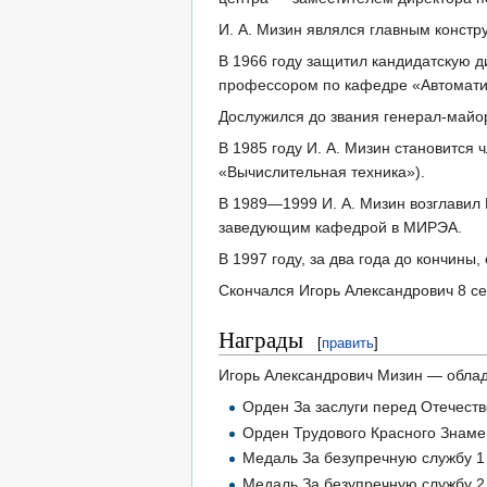
И. А. Мизин являлся главным конст
В 1966 году защитил кандидатскую д
профессором по кафедре «Автомати
Дослужился до звания генерал-майо
В 1985 году И. А. Мизин становитс
«Вычислительная техника»).
В 1989—1999 И. А. Мизин возглавил 
заведующим кафедрой в МИРЭА.
В 1997 году, за два года до кончин
Скончался Игорь Александрович 8 с
Награды
[
править
]
Игорь Александрович Мизин — облада
Орден За заслуги перед Отечеств
Орден Трудового Красного Знаме
Медаль За безупречную службу 1 
Медаль За безупречную службу 2 