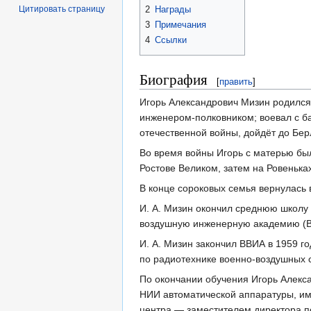
Цитировать страницу
2
Награды
3
Примечания
4
Ссылки
Биография
[
править
]
Игорь Александрович Мизин родился 
инженером-полковником; воевал с б
отечественной войны, дойдёт до Бе
Во время войны Игорь с матерью бы
Ростове Великом, затем на Ровенька
В конце сороковых семья вернулась 
И. А. Мизин окончил среднюю школу 
воздушную инженерную академию (ВВ
И. А. Мизин закончил ВВИА в 1959 г
по радиотехнике военно-воздушных 
По окончании обучения Игорь Алекс
НИИ автоматической аппаратуры, им.
центра — заместителем директора п