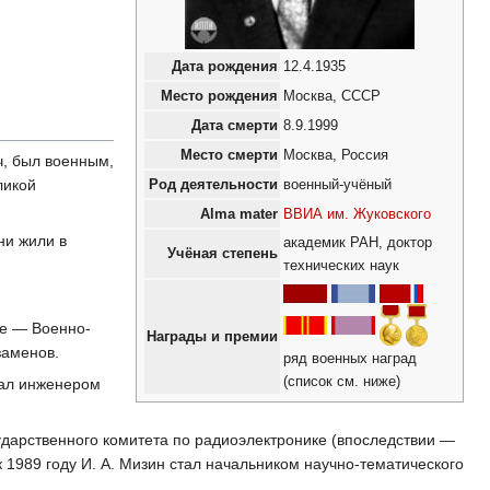
Дата рождения
12.4.1935
Место рождения
Москва, СССР
Дата смерти
8.9.1999
Место смерти
Москва, Россия
ч, был военным,
ликой
Род деятельности
военный-учёный
Alma mater
ВВИА им. Жуковского
ни жили в
академик РАН, доктор
Учёная степень
технических наук
ще — Военно-
Награды и премии
заменов.
ряд военных наград
(список см. ниже)
тал инженером
дарственного комитета по радиоэлектронике (впоследствии —
 1989 году И. А. Мизин стал начальником научно-тематического