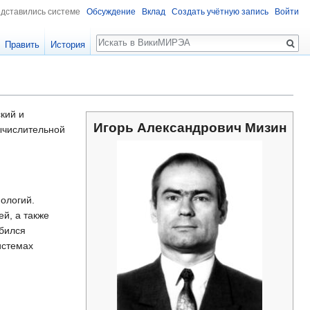
едставились системе
Обсуждение
Вклад
Создать учётную запись
Войти
Поиск
Править
История
ский и
Игорь Александрович Мизин
ычислительной
ологий.
й, а также
обился
истемах