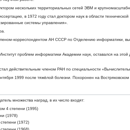
руктором нескольких территориальных сетей ЭВМ и крупномасштаб
иссертацию, в 1972 году стал доктором наук в области технической
зированные системы управления».
ра.
я членом-корреспондентом АН СССР по Отделению информатики, выч
Институт проблем информатики Академии наук, оставался на этой 
ы, стал действительным членом РАН по специальности «Вычислитель
ентября 1999 после тяжёлой болезни. Похоронен на Востряковском
тель множества наград, в их число входят:
ом 4 степени (1995)
ни (1978)
степени (1972)
степени (1968)