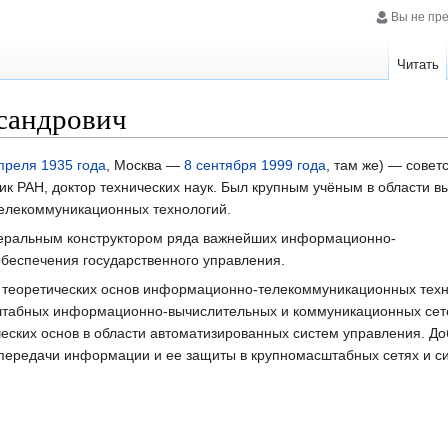
Вы не пр
Читать
сандрович
преля
1935 года
, Москва —
8 сентября
1999 года
, там же) — совет
к РАН, доктор технических наук. Был крупным учёным в области в
елекоммуникационных технологий.
неральным конструктором ряда важнейших информационно-
беспечения государственного управления.
ти теоретических основ информационно-телекоммуникационных техн
табных информационно-вычислительных и коммуникационных сете
ческих основ в области автоматизированных систем управления. Д
и передачи информации и ее защиты в крупномасштабных сетях и с