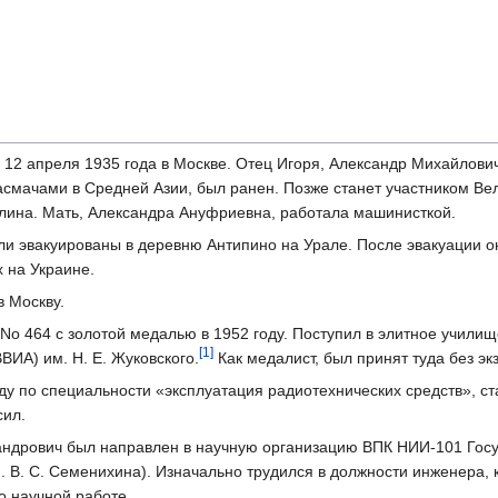
12 апреля 1935 года в Москве. Отец Игоря, Александр Михайлови
асмачами в Средней Азии, был ранен. Позже станет участником Ве
рлина. Мать, Александра Ануфриевна, работала машинисткой.
ли эвакуированы в деревню Антипино на Урале. После эвакуации о
х на Украине.
в Москву.
No 464 с золотой медалью в 1952 году. Поступил в элитное учили
[1]
ИА) им. Н. Е. Жуковского.
Как медалист, был принят туда без эк
оду по специальности «эксплуатация радиотехнических средств», с
сил.
андрович был направлен в научную организацию ВПК НИИ-101 Госу
 В. С. Семенихина). Изначально трудился в должности инженера, к
о научной работе.