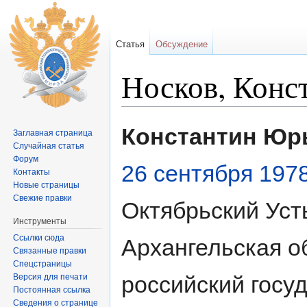
Статья
Обсуждение
Носков, Конс
Перейти к:
навигация
,
поиск
Константин Юр
Заглавная страница
Случайная статья
Форум
26 сентября
1978
Контакты
Новые страницы
Свежие правки
Октябрьский Уст
Инструменты
Ссылки сюда
Архангельская о
Связанные правки
Спецстраницы
российский госу
Версия для печати
Постоянная ссылка
Сведения о странице