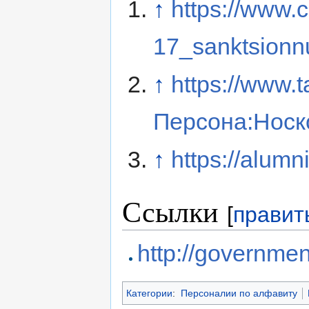
↑
https://www.
17_sanktsionn
↑
https://www.t
Персона:Нос
↑
https://alumn
Ссылки
[
правит
http://governmen
Категории
:
Персоналии по алфавиту