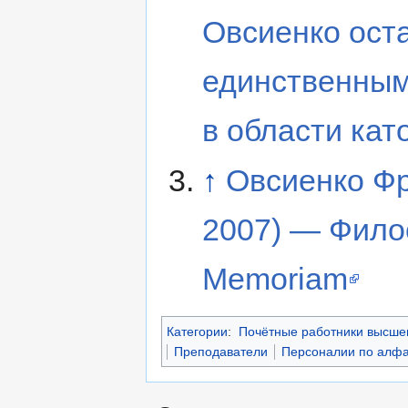
Овсиенко ост
единственным
в области ка
↑
Овсиенко Фр
2007) — Фило
Memoriam
Категории
:
Почётные работники высше
Преподаватели
Персоналии по алфа