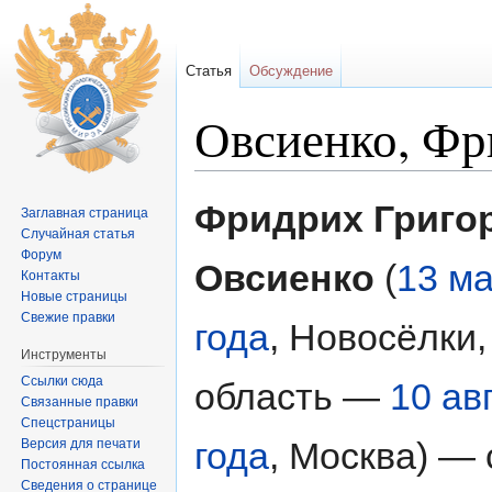
Статья
Обсуждение
Овсиенко, Фр
Перейти к:
навигация
,
поиск
Фридрих Григо
Заглавная страница
Случайная статья
Форум
Овсиенко
(
13 м
Контакты
Новые страницы
Свежие правки
года
, Новосёлки,
Инструменты
Ссылки сюда
область —
10 ав
Связанные правки
Спецстраницы
года
, Москва) — 
Версия для печати
Постоянная ссылка
Сведения о странице