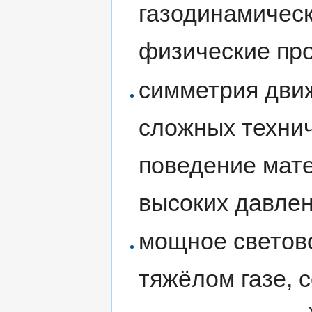
газодинамическ
физические пр
симметрия дви
сложных технич
поведение мат
высоких давлен
мощное светов
тяжёлом газе, 