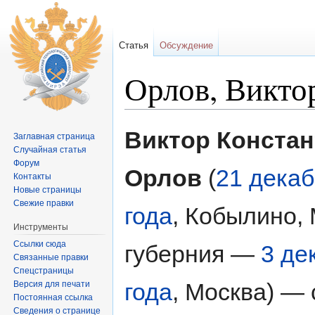
Статья
Обсуждение
Орлов, Викто
Перейти к:
навигация
,
поиск
Виктор Конста
Заглавная страница
Случайная статья
Форум
Орлов
(
21 дека
Контакты
Новые страницы
Свежие правки
года
, Кобылино,
Инструменты
Ссылки сюда
губерния —
3 де
Связанные правки
Спецстраницы
года
, Москва) — 
Версия для печати
Постоянная ссылка
Сведения о странице