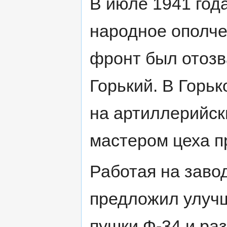
В июле 1941 года
народное ополче
фронт был отозв
Горький. В Горь
на артиллерийс
мастером цеха п
Работая на заво
предложил улучш
пушки Ф-34 и ра