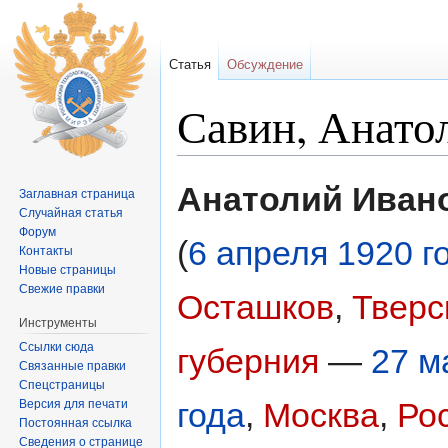
Статья
Обсуждение
Савин, Анато
Перейти к:
навигация
,
поиск
Анатолий Иван
Заглавная страница
Случайная статья
Форум
(
6 апреля
1920 г
Контакты
Новые страницы
Свежие правки
Осташков
,
Тверс
Инструменты
Ссылки сюда
губерния
—
27 м
Связанные правки
Спецстраницы
года
,
Москва
,
Ро
Версия для печати
Постоянная ссылка
Сведения о странице