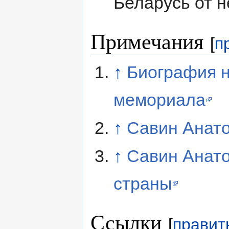
Беларусь от 
Примечания
[
п
↑
Биография н
мемориала
↑
Савин Анат
↑
Савин Анато
страны
Ссылки
[
правит