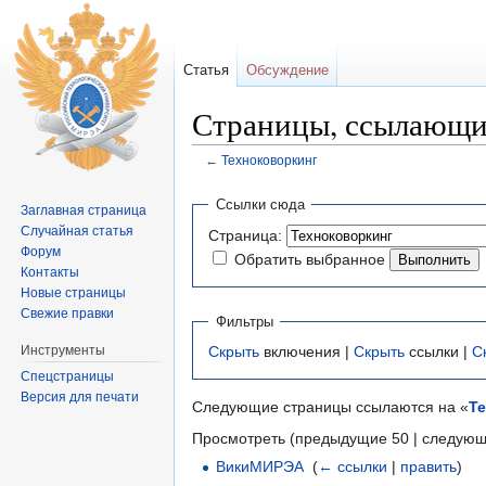
Статья
Обсуждение
Страницы, ссылающи
←
Техноковоркинг
Перейти к:
навигация
,
поиск
Ссылки сюда
Заглавная страница
Случайная статья
Страница:
Форум
Обратить выбранное
Контакты
Новые страницы
Свежие правки
Фильтры
Инструменты
Скрыть
включения |
Скрыть
ссылки |
С
Спецстраницы
Версия для печати
Следующие страницы ссылаются на «
Т
Просмотреть (предыдущие 50 | следующ
ВикиМИРЭА
‎
(
← ссылки
|
править
)