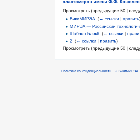
эластомеров имени Ф.Ф. Кошелев
Просмотреть (предыдущие 50 | след
ВикиМИРЭА
‎
(
← ссылки
|
править
МИРЭА — Российский технологич
Шаблон:Блок8
‎
(
← ссылки
|
прави
2
‎
(
← ссылки
|
править
)
Просмотреть (предыдущие 50 | след
Политика конфиденциальности
О ВикиМИРЭА