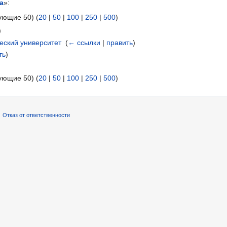
а
»:
ующие 50) (
20
|
50
|
100
|
250
|
500
)
)
еский университет
‎
(
← ссылки
|
править
)
ть
)
ующие 50) (
20
|
50
|
100
|
250
|
500
)
Отказ от ответственности