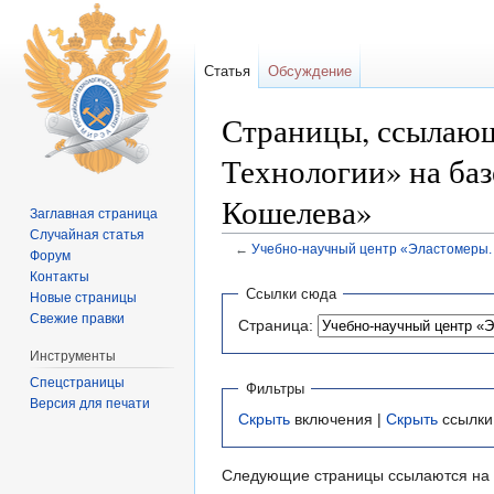
Статья
Обсуждение
Страницы, ссылающ
Технологии» на ба
Кошелева»
Заглавная страница
Случайная статья
←
Учебно-научный центр «Эластомеры. 
Форум
Перейти к:
навигация
,
поиск
Контакты
Ссылки сюда
Новые страницы
Свежие правки
Страница:
Инструменты
Спецстраницы
Фильтры
Версия для печати
Скрыть
включения |
Скрыть
ссылки
Следующие страницы ссылаются на