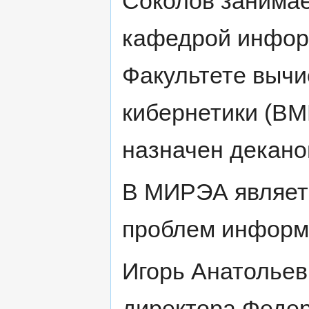
Соколов занима
кафедрой инфор
Факультете вычи
кибернетики (ВМК
назначен декан
В МИРЭА являет
проблем информ
Игорь Анатольев
директора Федер