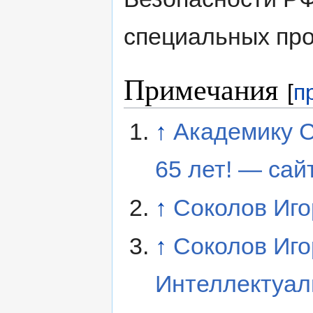
специальных пр
Примечания
[
п
↑
Академику С
65 лет! — сай
↑
Соколов Иг
↑
Соколов Иг
Интеллектуал