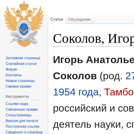
Статья
Обсуждение
Соколов, Иго
Перейти к:
навигация
,
поиск
Игорь Анатоль
Заглавная страница
Случайная статья
Форум
Соколов
(род.
2
Контакты
Новые страницы
Свежие правки
1954 года
,
Тамбо
Инструменты
Ссылки сюда
российский и со
Связанные правки
Спецстраницы
деятель науки, с
Версия для печати
Постоянная ссылка
Сведения о странице