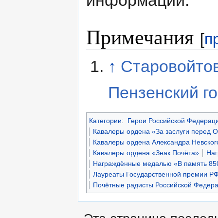
информации.
Примечания
[
п
↑
Старовойто
Пензенский г
Категории
:
Герои Российской Федерац
Кавалеры ордена «За заслуги перед О
Кавалеры ордена Александра Невског
Кавалеры ордена «Знак Почёта»
Наг
Награждённые медалью «В память 85
Лауреаты Государственной премии Р
Почётные радисты Российской Федер