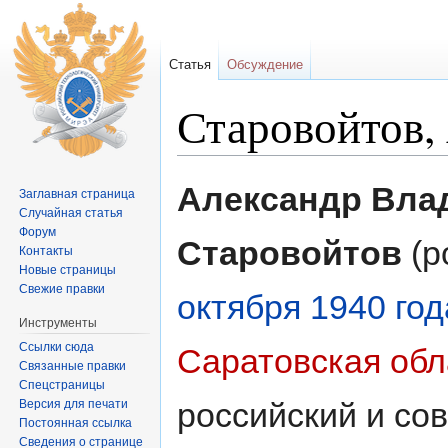
Статья
Обсуждение
Старовойтов,
Перейти к:
навигация
,
поиск
Александр Вла
Заглавная страница
Случайная статья
Форум
Старовойтов
(р
Контакты
Новые страницы
Свежие правки
октября
1940 год
Инструменты
Ссылки сюда
Саратовская обл
Связанные правки
Спецстраницы
российский и со
Версия для печати
Постоянная ссылка
Сведения о странице