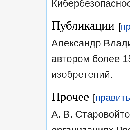
Кибербезопасно
Публикации
[
п
Александр Влад
автором более 1
изобретений.
Прочее
[
правит
А. В. Старовойт
организациях Ро