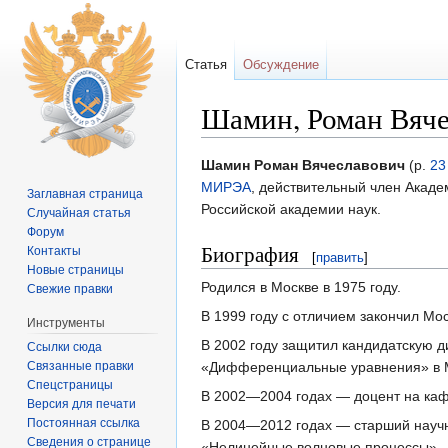
Статья
Обсуждение
Шамин, Роман Вяч
Перейти к:
навигация
,
поиск
Шамин Роман Вячеславович
(р.
23
МИРЭА
, действительный член Акаде
Заглавная страница
Российской академии наук.
Случайная статья
Форум
Биография
Контакты
[
править
]
Новые страницы
Родился в Москве в 1975 году.
Свежие правки
В 1999 году с отличием закончил Мо
Инструменты
В 2002 году защитил кандидатскую 
Ссылки сюда
Связанные правки
«Дифференциальные уравнения» в МГ
Спецстраницы
В 2002—2004 годах — доцент на ка
Версия для печати
Постоянная ссылка
В 2004—2012 годах — старший научн
Сведения о странице
«Нелинейные волновые процессы».