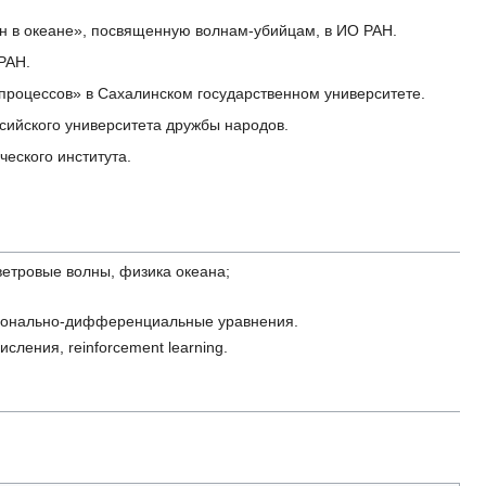
н в океане», посвященную волнам-убийцам, в ИО РАН.
РАН.
роцессов» в Сахалинском государственном университете.
ийского университета дружбы народов.
еского института.
ветровые волны, физика океана;
ционально-дифференциальные уравнения.
сления, reinforcement learning.