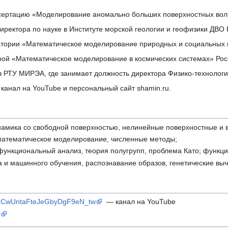
ссертацию «Моделирование аномально больших поверхностных вол
ректора по науке в Институте морской геологии и геофизики ДВО 
тории «Математическое моделирование природных и социальных п
й «Математическое моделирование в космических системах» Росс
 РТУ МИРЭА, где занимает должность директора Физико-технологич
 канал на YouTube и персональный сайт shamin.ru.
намика со свободной поверхностью, нелинейные поверхностные и 
математическое моделирование, численные методы;
ункциональный анализ, теория полугрупп, проблема Като; функ
 и машинного обучения, распознавание образов, генетические вычи
l/UCwUntaFteJeGbyDgF9eN_tw
— канал на YouTube
0