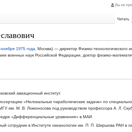
Вы не пр
Читать
еславович
 ноября
1975 года
, Москва) — директор Физико-технологического и
мии военных наук Российской Федерации, доктор физико-математич
сковский авиационный институт.
диссертацию «Нелокальные параболические задачи» по специально
У им. М. В. Ломоносова под руководством профессора А. Л. Скуб
федре «Дифференциальные уравнения» в МАИ.
ый сотрудник в Институте океанологии им. П. П. Ширшова РАН в л