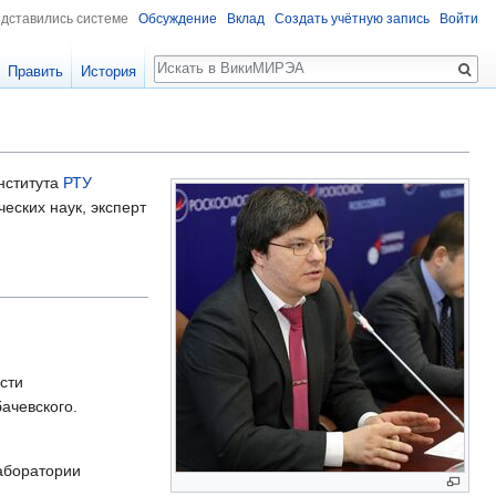
едставились системе
Обсуждение
Вклад
Создать учётную запись
Войти
Поиск
Править
История
нститута
РТУ
еских наук, эксперт
сти
ачевского.
аборатории