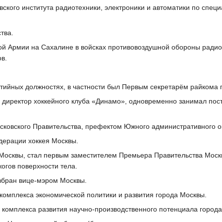
ского института радиотехники, электроники и автоматики по спец
тва.
кой Армии на Сахалине в войсках противовоздушной обороны ради
в.
тийных должностях, в частности был Первым секретарём райкома 
й директор хоккейного клуба «Динамо», одновременно занимал пос
сковского Правительства, префектом Южного административного о
дерации хоккея Москвы.
 Москвы, стал первым заместителем Премьера Правительства Москв
огов поверхности тела.
избран вице-мэром Москвы.
комплекса экономической политики и развития города Москвы.
ь комплекса развития научно-производственного потенциала горо