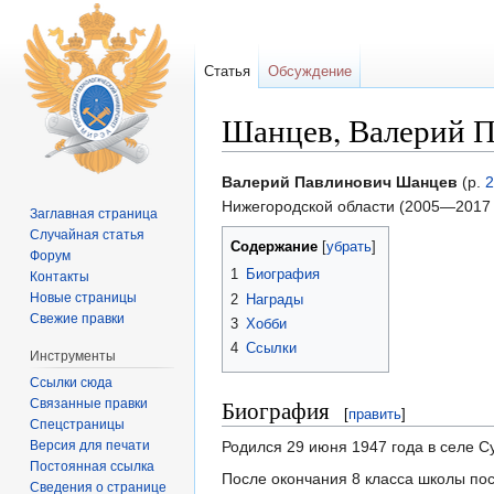
Статья
Обсуждение
Шанцев, Валерий 
Перейти к:
навигация
,
поиск
Валерий Павлинович Шанцев
(р.
2
Нижегородской области (2005—2017 г.
Заглавная страница
Случайная статья
Содержание
[
убрать
]
Форум
1
Биография
Контакты
Новые страницы
2
Награды
Свежие правки
3
Хобби
4
Ссылки
Инструменты
Ссылки сюда
Биография
Связанные правки
[
править
]
Спецстраницы
Версия для печати
Родился 29 июня 1947 года в селе С
Постоянная ссылка
После окончания 8 класса школы пос
Сведения о странице