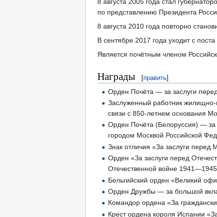
8 августа 2005 года стал губернат
по представлению Президента Росси
8 августа 2010 года повторно стано
В сентябре 2017 года уходит с пост
Является почётным членом Российск
Награды
[
править
]
Орден Почёта — за заслуги перед 
Заслуженный работник жилищно-к
связи с 850-летнем основания Мо
Орден Почёта (Белоруссия) — за 
городом Москвой Российской Фед
Знак отличия «За заслуги перед 
Орден «За заслуги перед Отечес
Отечественной войне 1941—1945 
Бельгийский орден «Великий офиц
Орден Дружбы — за большой вкла
Командор ордена «За гражданские
Крест ордена короля Испании «За