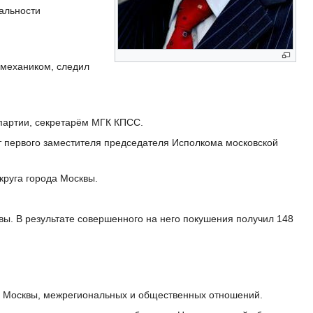
иальности
омехаником, следил
партии, секретарём МГК КПСС.
т первого заместителя председателя Исполкома московской
круга города Москвы.
ы. В результате совершенного на него покушения получил 148
да Москвы, межрегиональных и общественных отношений.