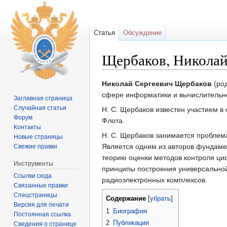
Статья
Обсуждение
Щербаков, Николай
Перейти к:
навигация
,
поиск
Николай Сергеевич Щербаков
(ро
сфере информатики и вычислительной
Заглавная страница
Случайная статья
Н. С. Щербаков известен участием 
Форум
Флота.
Контакты
Н. С. Щербаков занимается проблем
Новые страницы
Является одним из авторов фундаме
Свежие правки
теорию оценки методов контроля циф
Инструменты
принципы построения универсальной
Ссылки сюда
радиоэлектронных комплексов.
Связанные правки
Спецстраницы
Содержание
[
убрать
]
Версия для печати
1
Биография
Постоянная ссылка
2
Публикации
Сведения о странице