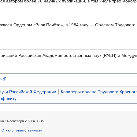
ся автором более 70 научных публикаций, в том числе трех моног
граждён Орденом «Знак Почёта», в 1984 году — Орденом Трудового
низаций Российская Академия естественных наук (РАЕН) и Межд
ич
ауки Российской Федерации
Кавалеры ордена Трудового Красног
алфавиту
а 14 сентября 2021 в 08:15.
Отказ от ответственности