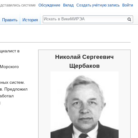
едставились системе
Обсуждение
Вклад
Создать учётную запись
Войти
Поиск
Править
История
ециалист в
Николай Сергеевич
Щербаков
-Морского
нных систем.
в. Предложил
работал
х