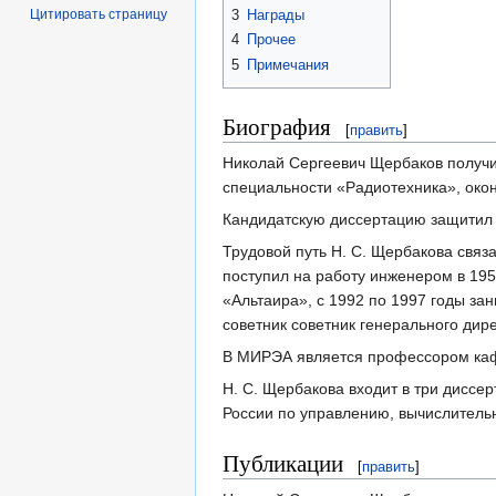
Цитировать страницу
3
Награды
4
Прочее
5
Примечания
Биография
[
править
]
Николай Сергеевич Щербаков получи
специальности «Радиотехника», окон
Кандидатскую диссертацию защитил в
Трудовой путь Н. С. Щербакова свя
поступил на работу инженером в 195
«Альтаира», с 1992 по 1997 годы за
советник советник генерального ди
В МИРЭА является профессором ка
Н. С. Щербакова входит в три диссе
России по управлению, вычислитель
Публикации
[
править
]