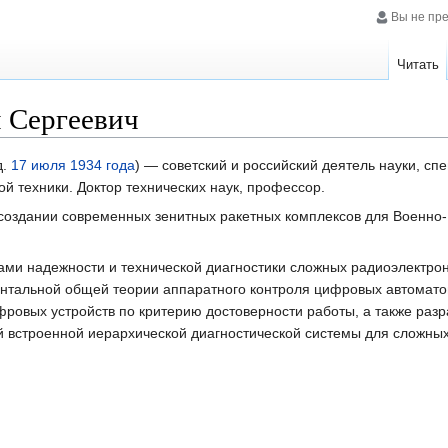
Вы не пр
Читать
 Сергеевич
д.
17 июля
1934 года
) — советский и российский деятель науки, сп
 техники. Доктор технических наук, профессор.
в создании современных зенитных ракетных комплексов для Военно
ами надежности и технической диагностики сложных радиоэлектро
нтальной общей теории аппаратного контроля цифровых автомато
ровых устройств по критерию достоверности работы, а также раз
 встроенной иерархической диагностической системы для сложны