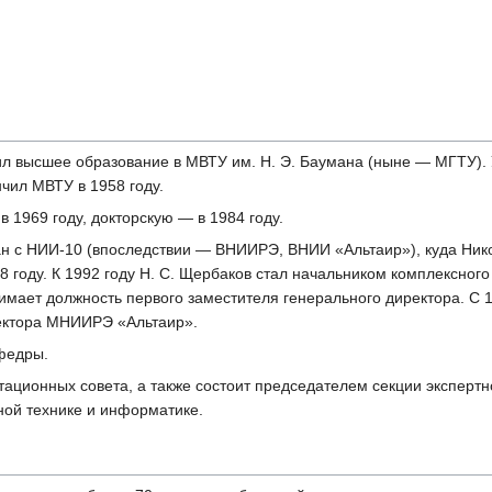
л высшее образование в МВТУ им. Н. Э. Баумана (ныне — МГТУ). 
чил МВТУ в 1958 году.
 1969 году, докторскую — в 1984 году.
зан с НИИ-10 (впоследствии — ВНИИРЭ, ВНИИ «Альтаир»), куда Ник
8 году. К 1992 году Н. С. Щербаков стал начальником комплексног
нимает должность первого заместителя генерального директора. С 
ректора МНИИРЭ «Альтаир».
федры.
ртационных совета, а также состоит председателем секции эксперт
ной технике и информатике.