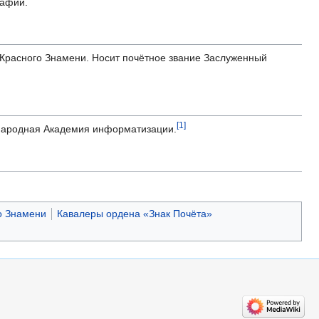
рафий.
 Красного Знамени. Носит почётное звание Заслуженный
[1]
ународная Академия информатизации.
о Знамени
Кавалеры ордена «Знак Почёта»