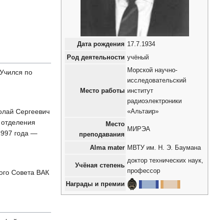
Дата рождения
17.7.1934
Род деятельности
учёный
Морской научно-
Учился по
исследовательский
Место работы
институт
радиоэлектроники
олай Сергеевич
«Альтаир»
о отделения
Место
МИРЭА
1997 года —
преподавания
Alma mater
МВТУ им. Н. Э. Баумана
доктор технических наук,
Учёная степень
профессор
ного Совета ВАК
Награды и премии