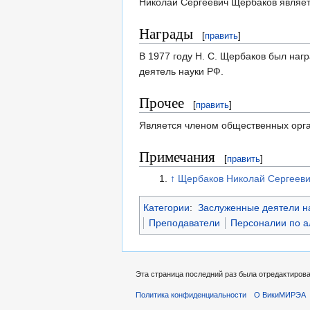
Николай Сергеевич Щербаков являет
Награды
[
править
]
В 1977 году Н. С. Щербаков был на
деятель науки РФ.
Прочее
[
править
]
Является членом общественных орга
Примечания
[
править
]
↑
Щербаков Николай Сергеев
Категории
:
Заслуженные деятели н
Преподаватели
Персоналии по 
Эта страница последний раз была отредактирован
Политика конфиденциальности
О ВикиМИРЭА