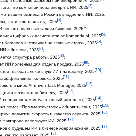
азвали основные барьеры при внедрении AI, 2025
;
[2]
 того, что компании пора внедрять ИИ, 2025
;
мотивация бизнеса в России к внедрению ИИ, 2025;
[3]
м, как и с чего начать, 2025
;
[4]
ИИ решает реальные задачи бизнеса, 2025
;
[5]
тавили цифровых ассистентов от Komanda.ai, 2025
;
[6]
рт Komanda.ai отвечает на главные страхи, 2025
;
[7]
ИИ в бизнесе, 2025
;
[8]
няется структура работы, 2025
;
[9]
ает ИИ полезным для отдела продаж, 2025
;
[10]
 стоит выбрать локальную ИИ-платформу, 2025
;
[11]
мы эффективнее человека, 2025
;
[12]
рвого в мире AI-driven Task Manager, 2025
;
[13]
ники и зачем они бизнесу, 2025
;
[14]
M-специалистам искусственный интеллект, 2025
;
[15]
ент помог «Полимертехстрою» обновить сайт, 2025
;
[16]
ржу» повысить скорость и качество сервиса, 2025
;
[17]
о Новгорода использует ИИ, 2025
;
[18]
нов о будущем ИИ в бизнесе Азербайджана, 2025
;
[19]
: как это работает, 2025
;