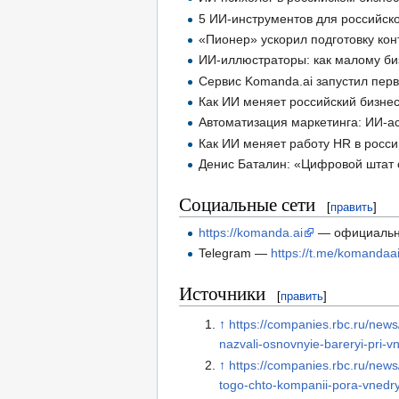
5 ИИ-инструментов для российск
«Пионер» ускорил подготовку кон
ИИ-иллюстраторы: как малому биз
Сервис Komanda.ai запустил перв
Как ИИ меняет российский бизнес
Автоматизация маркетинга: ИИ-ас
Как ИИ меняет работу HR в росси
Денис Баталин: «Цифровой штат с
Социальные сети
[
править
]
https://komanda.ai
— официальн
Telegram —
https://t.me/komandaa
Источники
[
править
]
↑
https://companies.rbc.ru/news
nazvali-osnovnyie-bareryi-pri-vn
↑
https://companies.rbc.ru/news
togo-chto-kompanii-pora-vnedrya