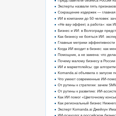
Представители бизнеса России н
Эксперты назвали пять признаков
Сокращение издержек — главная 
ИИ в компании до 50 человек: заче
«Не вау-эффект, а работа»: как 
Бизнес и ИИ: в Волгограде предс
Как бизнесу не бояться ИИ: экспе
Главные метрики эффективности 
Когда ИИ входит в бизнес: как ме
Помощник, а не замена: что дел
Почему малому бизнесу в России
ИИ и маркетплейсы: где алгорит
Komanda.ai объявила о запуске пе
Что умеют современные ИИ-помощ
От рутины к стратегии: зачем SM
От рутины к развитию: ИИ-ассист
Как ИИ помог «Цветочному консье
Как региональный бизнес Нижнег
Эксперт Komanda.ai Джейхун Има
ИИ-психолог в российском бизнесе