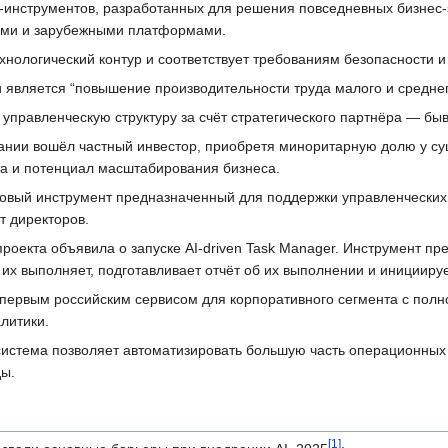
-инструментов, разработанных для решения повседневных бизнес-з
кими и зарубежными платформами.
хнологический контур и соответствует требованиям безопасности 
 является “повышение производительности труда малого и среднег
 управленческую структуру за счёт стратегического партнёра — бы
пании вошёл частный инвестор, приобретя миноритарную долю у с
а и потенциал масштабирования бизнеса.
новый инструмент предназначенный для поддержки управленческих
т директоров.
проекта объявила о запуске AI-driven Task Manager. Инструмент пр
их выполняет, подготавливает отчёт об их выполнении и иницииру
а первым российским сервисом для корпоративного сегмента с по
литики.
система позволяет автоматизировать большую часть операционных
ды.
[1]