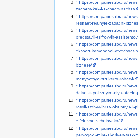
↑
https://companies.rbc.ru/new
zachem-kak-i-s-chego-nachat/
↑
https://companies.rbc.ru/new
reshaet-realnyie-zadachi-biznes
↑
https://companies.rbc.ru/news
predstavili-tsifrovyih-assistent
↑
https://companies.rbc.ru/new
ekspert-komandaai-otvechaet-na
↑
https://companies.rbc.ru/news
biznese/
↑
https://companies.rbc.ru/news
menyaetsya-struktura-rabotyi/
↑
https://companies.rbc.ru/n
delaet-ii-poleznyim-dlya-otdela
↑
https://companies.rbc.ru/ne
rossii-stoit-vyibrat-lokalnuyu-ii-
↑
https://companies.rbc.ru/news
effektivnee-cheloveka/
↑
https://companies.rbc.ru/ne
pervogo-v-mire-ai-driven-task-