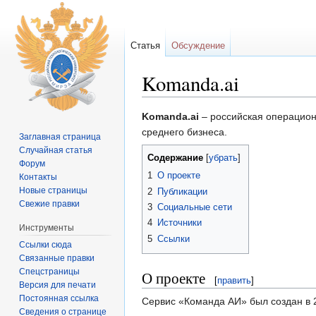
Статья
Обсуждение
Komanda.ai
Перейти к:
навигация
,
поиск
Komanda.ai
– российская операцион
среднего бизнеса.
Заглавная страница
Случайная статья
Содержание
[
убрать
]
Форум
1
О проекте
Контакты
Новые страницы
2
Публикации
Свежие правки
3
Социальные сети
4
Источники
Инструменты
5
Ссылки
Ссылки сюда
Связанные правки
Спецстраницы
О проекте
[
править
]
Версия для печати
Постоянная ссылка
Сервис «Команда АИ» был создан в 
Сведения о странице