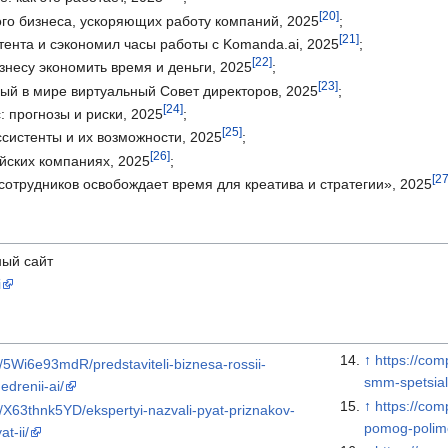
[20]
ого бизнеса, ускоряющих работу компаний, 2025
;
[21]
тента и сэкономил часы работы с Komanda.ai, 2025
;
[22]
несу экономить время и деньги, 2025
;
[23]
ый в мире виртуальный Совет директоров, 2025
;
[24]
: прогнозы и риски, 2025
;
[25]
систенты и их возможности, 2025
;
[26]
йских компаниях, 2025
;
[27
отрудников освобождает время для креатива и стратегии», 2025
ый сайт
i
↑
https://com
/5Wi6e93mdR/predstaviteli-biznesa-rossii-
smm-spetsiali
edrenii-ai/
↑
https://com
/X63thnk5YD/ekspertyi-nazvali-pyat-priznakov-
pomog-polime
t-ii/