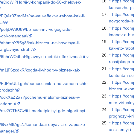
↑
https://co
s/eDidWiPHdr/ii-v-kompanii-do-50-chelovek-
konserzhu-pov
↑
https://co
s/FQAz0ZmdMs/ne-vau-effekt-a-rabota-kak-ii-
novgoroda-isp
a/
↑
https://co
/poIjDW8U89/biznes-i-ii-v-volgograde-
imanov-o-bud
ov-ot-komandaai/
↑
https://com
s/ahbmoX8Sg8/kak-biznesu-ne-boyatsya-ii-
kak-eto-rabot
-glavnyie-strahi/
↑
https://co
/6hhrWOdbaR/glavnyie-metriki-effektivnosti-ii-v-
rossijskogo-
↑
https://co
/m1jP6zcdkR/kogda-ii-vhodit-v-biznes-kak-
kontenta-i-s
↑
https://com
ews/FdPmULLguh/pomoschnik-a-ne-zamena-chto-
biznesu-ekon
-prodazh/
↑
https://com
ws/odxXaZ2a7i/pochemu-malomu-biznesu-v-
mire-virtualny
platformu/
↑
https://com
/rsv2GTh5Cv/ii-i-marketplejsyi-gde-algoritmyi-
prognozyi-i-ri
↑
https://com
ws/l9vxM8AgcN/komandaai-obyavila-o-zapuske-
assistentyi-i
manager/