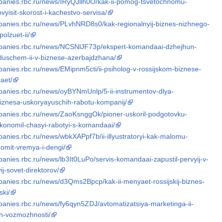
mpanies.rbc.ru/news/IRyQJllh0O/kak-ii-pomog-tsvetochnomu-
yisit-skorost-i-kachestvo-servisa/
mpanies.rbc.ru/news/PLvhNRD8s0/kak-regionalnyij-biznes-nizhnego-
olzuet-ii/
mpanies.rbc.ru/news/NCSNlJF73p/ekspert-komandaai-dzhejhun-
uschem-ii-v-biznese-azerbajdzhana/
panies.rbc.ru/news/EMipnm5cti/ii-psiholog-v-rossijskom-biznese-
aet/
mpanies.rbc.ru/news/oyBYNmUnlp/5-ii-instrumentov-dlya-
biznesa-uskoryayuschih-rabotu-kompanij/
mpanies.rbc.ru/news/ZaoKsnggOk/pioner-uskoril-podgotovku-
ekonomil-chasyi-rabotyi-s-komandaai/
panies.rbc.ru/news/wbkXAPpf7b/ii-illyustratoryi-kak-malomu-
omit-vremya-i-dengi/
panies.rbc.ru/news/lb3It0LuPo/servis-komandaai-zapustil-pervyij-v-
ij-sovet-direktorov/
panies.rbc.ru/news/d3Qms2Bpcp/kak-ii-menyaet-rossijskij-biznes-
ski/
panies.rbc.ru/news/fy6qyn5ZDJ/avtomatizatsiya-marketinga-ii-
-ih-vozmozhnosti/