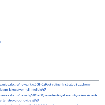
]
.
panies.rbc.ru/news/r7xx8GH0zR/ot-rutinyi-k-strategii-zachem-
stam-iskusstvennyij-intellekt/
panies.rbc.ru/news/Ig58OeGQww/ot-rutinyi-k-razvitiyu-ii-assistent-
rtehstroyu-obnovit-sajt/