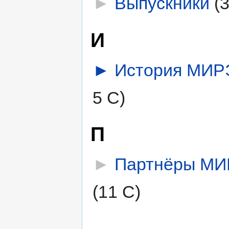
►
Выпускники
‎
(
И
►
История МИР
5 С)
П
►
Партнёры М
(11 С)