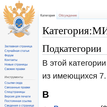
Категория
Обсуждение
Категория:
Перейти к:
навигация
,
поиск
Подкатегории
Заглавная страница
Случайная статья
Форум
Контакты
В этой категори
Новые страницы
Свежие правки
из имеющихся 7.
Инструменты
Ссылки сюда
Связанные правки
В
Спецстраницы
Версия для печати
Постоянная ссылка
Сведения о странице